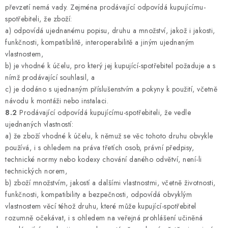
převzetí nemá vady. Zejména prodávající odpovídá kupujícímu-
spotřebiteli, že zboží:
a) odpovídá ujednanému popisu, druhu a množství, jakož i jakosti,
funkčnosti, kompatibilitě, interoperabilitě a jiným ujednaným
vlastnostem,
b) je vhodné k účelu, pro který jej kupující-spotřebitel požaduje a s
nímž prodávající souhlasil, a
c) je dodáno s ujednaným příslušenstvím a pokyny k použití, včetně
návodu k montáži nebo instalaci.
8.2
Prodávající odpovídá kupujícímu-spotřebiteli, že vedle
ujednaných vlastností:
a) že zboží vhodné k účelu, k němuž se věc tohoto druhu obvykle
používá, i s ohledem na práva třetích osob, právní předpisy,
technické normy nebo kodexy chování daného odvětví, není-li
technických norem,
b) zboží množstvím, jakostí a dalšími vlastnostmi, včetně životnosti,
funkčnosti, kompatibility a bezpečnosti, odpovídá obvyklým
vlastnostem věcí téhož druhu, které může kupující-spotřebitel
rozumně očekávat, i s ohledem na veřejná prohlášení učiněná