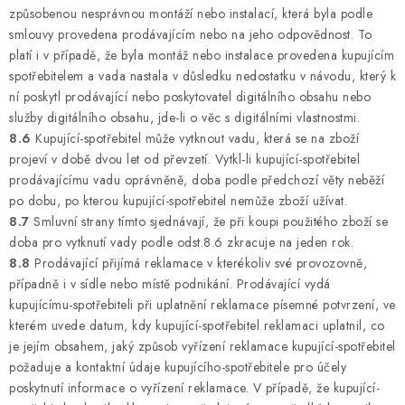
způsobenou nesprávnou montáží nebo instalací, která byla podle
smlouvy provedena prodávajícím nebo na jeho odpovědnost. To
platí i v případě, že byla montáž nebo instalace provedena kupujícím
spotřebitelem a vada nastala v důsledku nedostatku v návodu, který k
ní poskytl prodávající nebo poskytovatel digitálního obsahu nebo
služby digitálního obsahu, jde-li o věc s digitálními vlastnostmi.
8.6
Kupující-spotřebitel může vytknout vadu, která se na zboží
projeví v době dvou let od převzetí. Vytkl-li kupující-spotřebitel
prodávajícímu vadu oprávněně, doba podle předchozí věty neběží
po dobu, po kterou kupující-spotřebitel nemůže zboží užívat.
8.7
Smluvní strany tímto sjednávají, že při koupi použitého zboží se
doba pro vytknutí vady podle odst.8.6 zkracuje na jeden rok.
8.8
Prodávající přijímá reklamace v kterékoliv své provozovně,
případně i v sídle nebo místě podnikání. Prodávající vydá
kupujícímu-spotřebiteli při uplatnění reklamace písemné potvrzení, ve
kterém uvede datum, kdy kupující-spotřebitel reklamaci uplatnil, co
je jejím obsahem, jaký způsob vyřízení reklamace kupující-spotřebitel
požaduje a kontaktní údaje kupujícího-spotřebitele pro účely
poskytnutí informace o vyřízení reklamace. V případě, že kupující-