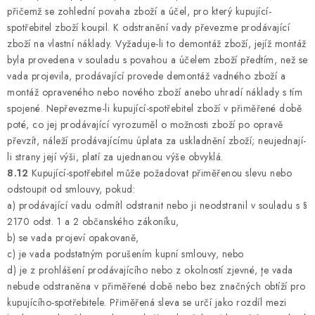
přičemž se zohlední povaha zboží a účel, pro který kupující-
spotřebitel zboží koupil. K odstranění vady převezme prodávající
zboží na vlastní náklady. Vyžaduje-li to demontáž zboží, jejíž montáž
byla provedena v souladu s povahou a účelem zboží předtím, než se
vada projevila, prodávající provede demontáž vadného zboží a
montáž opraveného nebo nového zboží anebo uhradí náklady s tím
spojené. Nepřevezme-li kupující-spotřebitel zboží v přiměřené době
poté, co jej prodávající vyrozuměl o možnosti zboží po opravě
převzít, náleží prodávajícímu úplata za uskladnění zboží; neujednají-
li strany její výši, platí za ujednanou výše obvyklá.
8.12
Kupující-spotřebitel může požadovat přiměřenou slevu nebo
odstoupit od smlouvy, pokud:
a) prodávající vadu odmítl odstranit nebo ji neodstranil v souladu s §
2170 odst. 1 a 2 občanského zákoníku,
b) se vada projeví opakovaně,
c) je vada podstatným porušením kupní smlouvy, nebo
d) je z prohlášení prodávajícího nebo z okolností zjevné, ţe vada
nebude odstraněna v přiměřené době nebo bez značných obtíží pro
kupujícího-spotřebitele. Přiměřená sleva se určí jako rozdíl mezi