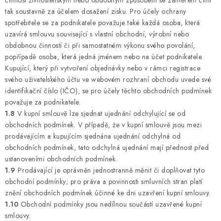
činnost živnostenským nebo obdobným způsobem se záměrem činit
tak soustavně za účelem dosažení zisku. Pro účely ochrany
spotřebitele se za podnikatele považuje také každá osoba, která
uzavírá smlouvu související s vlastní obchodní, výrobní nebo
obdobnou činností či při samostatném výkonu svého povolání,
popřípadě osoba, která jedná jménem nebo na účet podnikatele.
Kupující, který při vytvoření objednávky nebo v rámci registrace
svého uživatelského účtu ve webovém rozhraní obchodu uvede své
identifikační číslo (IČO), se pro účely těchto obchodních podmínek
považuje za podnikatele.
1.8
V kupní smlouvě lze sjednat ujednání odchylující se od
obchodních podmínek. V případě, že v kupní smlouvě jsou mezi
prodávajícím a kupujícím sjednána ujednání odchylná od
obchodních podmínek, tato odchylná ujednání mají přednost před
ustanoveními obchodních podmínek.
1.9
Prodávající je oprávněn jednostranně měnit či doplňovat tyto
obchodní podmínky; pro práva a povinnosti smluvních stran platí
znění obchodních podmínek účinné ke dni uzavření kupní smlouvy.
1.10
Obchodní podmínky jsou nedílnou součástí uzavřené kupní
smlouvy.