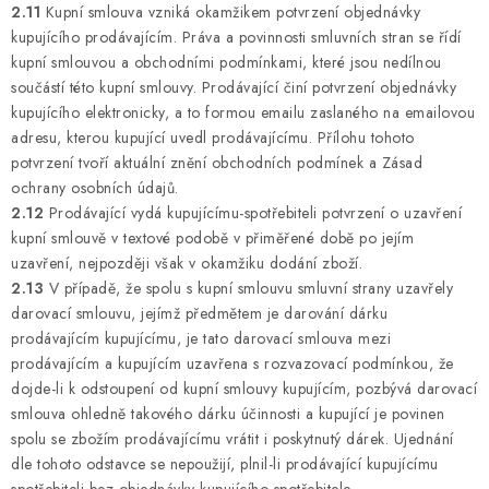
2.11
Kupní smlouva vzniká okamžikem potvrzení objednávky
kupujícího prodávajícím. Práva a povinnosti smluvních stran se řídí
kupní smlouvou a obchodními podmínkami, které jsou nedílnou
součástí této kupní smlouvy. Prodávající činí potvrzení objednávky
kupujícího elektronicky, a to formou emailu zaslaného na emailovou
adresu, kterou kupující uvedl prodávajícímu. Přílohu tohoto
potvrzení tvoří aktuální znění obchodních podmínek a Zásad
ochrany osobních údajů.
2.12
Prodávající vydá kupujícímu-spotřebiteli potvrzení o uzavření
kupní smlouvě v textové podobě v přiměřené době po jejím
uzavření, nejpozději však v okamžiku dodání zboží.
2.13
V případě, že spolu s kupní smlouvu smluvní strany uzavřely
darovací smlouvu, jejímž předmětem je darování dárku
prodávajícím kupujícímu, je tato darovací smlouva mezi
prodávajícím a kupujícím uzavřena s rozvazovací podmínkou, že
dojde-li k odstoupení od kupní smlouvy kupujícím, pozbývá darovací
smlouva ohledně takového dárku účinnosti a kupující je povinen
spolu se zbožím prodávajícímu vrátit i poskytnutý dárek. Ujednání
dle tohoto odstavce se nepoužijí, plnil-li prodávající kupujícímu
spotřebiteli bez objednávky kupujícího-spotřebitele.