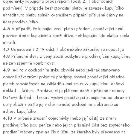
objednávky kupujícího prodávajícím (odst. 2.11 obchodních
podmínek). V případě bezhotovostní platby je závazek kupujícího
uhradit tuto platbu splněn okamžikem připsání příslušné částky na
účet prodávajícího.
4.6
V případě, že kupující zvolí platbu předem, prodávající není
povinen dodat kupujícímu zboží dříve, než kupující tuto platbu zcela
uhradí.
4.7
Ustanovení § 2119 odst. 1 občanského zákoníku se nepoužije.
4.8
Případné slevy z ceny zboží poskytnuté prodávajícím kupujícímu
nelze vzájemně kombinovat.
4.9
Je-li to v obchodním styku obvyklé nebo je-li tak stanoveno
obecně závaznými právními předpisy, vystaví prodávající ohledně
plateb prováděných na základě kupní smlouvy kupujícímu daňový
doklad – fakturu. Prodávající je plátcem daně z přidané hodnoty.
Daňový doklad – fakturu vystaví prodávající kupujícímu po uhrazení
ceny zboží a zašle jej v elektronické podobě na elektronickou
adresu kupujícího.
4.10
V případě zrušení objednávky (nebo její části) ze strany
prodávajícího jsou peníze nebo jejich příslušná část bez zbytečného
prodlení vráceny zpět na číslo účtu, ze kterého byly převedeny na