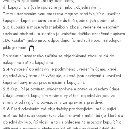
zvoleným způsobem úhrady kupní ceny,
d) kupujícím, a (dále společně jen jako „objednávka“).
Tímto ustanovením není omezena moţnost prodávajícího uzavřít s
kupujícím kupní smlouvu za individuálně sjednaných podmínek.
2.3
Kupující si může vybrat jakékoliv zboží uvedené ve webovém
rozhraní obchodu, u kterého je umístěno tlačítko označené nápisem
„Do košíku“ (nebo jinou odpovídající formulací) nebo následujícím
piktogramem
.
Po stisknutí uvedeného tlačítka se objednávané zboží přidá do
nákupního košíku kupujícího.
2.4
Vytvoření objednávky je podmíněno uvedením údajů, které
objednávkový formulář vyžaduje, a které jsou nezbytné k uzavření
kupní smlouvy mezi prodávajícím a kupujícím.
2.5
Kupující je povinen uvádět správně a pravdivě všechny údaje.
Údaje uvedené kupujícím v rámci vytváření objednávky jsou ze
strany prodávajícího považovány za správné a pravdivé.
2.6
Před odesláním své objednávky prodávajícímu má kupující
možnost tuto svoji objednávku zkontrolovat a měnit údaje, které do
objednávky kupující vložil, a to i s ohledem na možnost kupujícího
zjišťovat a opravovat chyby vzniklé při jeho zadávání údajů do