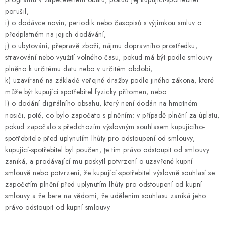
porušil,
i) o dodávce novin, periodik nebo časopisů s výjimkou smluv o
předplatném na jejich dodávání,
j) o ubytování, přepravě zboží, nájmu dopravního prostředku,
stravování nebo využití volného času, pokud má být podle smlouvy
plněno k určitému datu nebo v určitém období,
k) uzavírané na základě veřejné dražby podle jiného zákona, které
může být kupující spotřebitel fyzicky přítomen, nebo
l) o dodání digitálního obsahu, který není dodán na hmotném
nosiči, poté, co bylo započato s plněním; v případě plnění za úplatu,
pokud započalo s předchozím výslovným souhlasem kupujícího-
spotřebitele před uplynutím lhůty pro odstoupení od smlouvy,
kupující-spotřebitel byl poučen, ţe tím právo odstoupit od smlouvy
zaniká, a prodávající mu poskytl potvrzení o uzavřené kupní
smlouvě nebo potvrzení, že kupující-spotřebitel výslovně souhlasí se
započetím plnění před uplynutím lhůty pro odstoupení od kupní
smlouvy a že bere na vědomí, že udělením souhlasu zaniká jeho
právo odstoupit od kupní smlouvy.