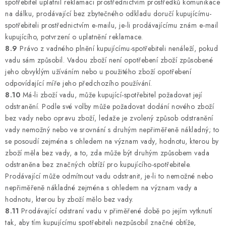
spotřebitel uplatnil reklamaci prostřednictvím prostředků komunikace
na dálku, prodávající bez zbytečného odkladu doručí kupujícímu-
spotřebiteli prostřednictvím e-mailu, je-li prodávajícímu znám e-mail
kupujícího, potvrzení o uplatnění reklamace.
8.9
Právo z vadného plnění kupujícímu-spotřebiteli nenáleží, pokud
vadu sám způsobil. Vadou zboží není opotřebení zboží způsobené
jeho obvyklým užíváním nebo u použitého zboží opotřebení
odpovídající míře jeho předchozího používání.
8.10
Má-li zboží vadu, může kupující-spotřebitel požadovat její
odstranění. Podle své volby může požadovat dodání nového zboží
bez vady nebo opravu zboží, ledaže je zvolený způsob odstranění
vady nemožný nebo ve srovnání s druhým nepřiměřeně nákladný; to
se posoudí zejména s ohledem na význam vady, hodnotu, kterou by
zboží měla bez vady, a to, zda může být druhým způsobem vada
odstraněna bez značných obtíží pro kupujícího-spotřebitele.
Prodávající může odmítnout vadu odstranit, je-li to nemožné nebo
nepřiměřeně nákladné zejména s ohledem na význam vady a
hodnotu, kterou by zboží mělo bez vady.
8.11
Prodávající odstraní vadu v přiměřené době po jejím vytknutí
tak, aby tím kupujícímu spotřebiteli nezpůsobil značné obtíže,