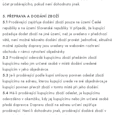
účet prodávajícího, pokud není dohodnuto jinak.
5. PŘEPRAVA A DODÁNÍ ZBOŽÍ
5.1
Prodávající zajišťuje dodání zboží pouze na území České
republiky a na území Slovenské republiky. V případě, že kupující
požaduje dodat zboží na jiné území, než je uvedeno v předchozí
větě, není možné takovéto dodání zboží provést. Jednotlivé, aktuálně
možné způsoby dopravy jsou uvedeny ve webovém rozhraní
obchodu v rámci vytvoření objednávky.
5.2
Prodávající odevzdá kupujícímu zboží předáním zboží
kupujícímu nebo jim určené osobě v místě dodání uvedené
kupujícím v jeho objednávce.
5.3
Je-li prodávající podle kupní smlouvy povinen odeslat zboží
kupujícímu na adresu, kterou kupující uvede ve své objednávce,je
kupující povinen převzít zboží v tomto místě při jeho dodání.
5.4
Má-li prodávající kupujícímu zboží odeslat, je kupujícímu
odevzdáno v okamžiku, kdy jej kupujícímu nebo jím určené osobě
předá dopravce. Dopravu zboží na adresu určení zajišťuje
prodávající. Není-li dohodnuto jinak, prodávající dodává zboží v