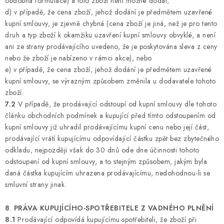
obdobná formulace) a toto zboží není možné dodat,
d) v případě, že cena zboží, jehož dodání je předmětem uzavřené
kupní smlouvy, je zjevně chybná (cena zboží je jiná, než je pro tento
druh a typ zboží k okamžiku uzavření kupní smlouvy obvyklé, a není
ani ze strany prodávajícího uvedeno, že je poskytována sleva z ceny
nebo že zboží je nabízeno v rámci akce), nebo
e) v případě, že cena zboží, jehož dodání je předmětem uzavřené
kupní smlouvy, se výrazným způsobem změnila u dodavatele tohoto
zboží.
7.2
V případě, že prodávající odstoupí od kupní smlouvy dle tohoto
článku obchodních podmínek a kupující před tímto odstoupením od
kupní smlouvy již uhradil prodávajícímu kupní cenu nebo její část,
prodávající vrátí kupujícímu odpovídající částku zpět bez zbytečného
odkladu, nejpozději však do 30 dnů ode dne účinnosti tohoto
odstoupení od kupní smlouvy, a to stejným způsobem, jakým byla
daná částka kupujícím uhrazena prodávajícímu, nedohodnou-li se
smluvní strany jinak.
8
.
PRÁVA KUPUJÍCÍHO-SPOTŘEBITELE Z VADNÉHO PLNĚNÍ
8.1
Prodávající odpovídá kupujícímu-spotřebiteli, že zboží při