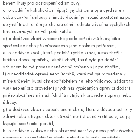
během lhůty pro odstoupení od smlouvy,
c) o dodání alkoholických nápojů, jejichž cena byla ujednána v
době uzavření smlouvy s tím, že dodání je možné uskutečnit až po
uplynutí třiceti dnů a jejichž skutečná hodnota závisí na výchylkách
trhu nezávislých na vůli podnikatele,
d) o dodávce zboží vyrobeného podle požadavků kupujícího-
spotřebitele nebo přizpůsobeného jeho osobním potřebám,
e) o dodávce zboží, které podléhá rychlé zkáze, nebo zboží s
krátkou dobou spotřeby, jakož i zboží, které bylo po dodání
vzhledem ke své povaze nenávratně smíseno s jiným zbožím,
f) o neodkladné opravě nebo údržbě, která má být provedena v
místě určeném kupujícím-spotřebitelem na jeho výslovnou žádost; to
však neplatí pro provedení jiných než vyžádaných oprav či dodání
jiného zboží než náhradních dílů nutných k provedení opravy nebo
údržby,
g) o dodávce zboží v zapečetěném obalu, které z důvodu ochrany
zdraví nebo z hygienických důvodů není vhodné vrátit poté, co jej
kupující-spotřebitel porušil,
h) o dodávce zvukové nebo obrazové nahrávky nebo počítačového
programu v zapečetěném obalu, pokud jej kupující-spotřebitel