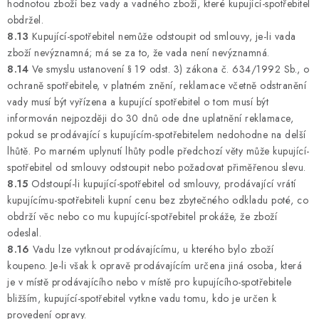
hodnotou zboží bez vady a vadného zboží, které kupující-spotřebitel
obdržel.
8.13
Kupující-spotřebitel nemůže odstoupit od smlouvy, je-li vada
zboží nevýznamná; má se za to, že vada není nevýznamná.
8.14
Ve smyslu ustanovení § 19 odst. 3) zákona č. 634/1992 Sb., o
ochraně spotřebitele, v platném znění, reklamace včetně odstranění
vady musí být vyřízena a kupující spotřebitel o tom musí být
informován nejpozději do 30 dnů ode dne uplatnění reklamace,
pokud se prodávající s kupujícím-spotřebitelem nedohodne na delší
lhůtě. Po marném uplynutí lhůty podle předchozí věty může kupující-
spotřebitel od smlouvy odstoupit nebo požadovat přiměřenou slevu.
8.15
Odstoupí-li kupující-spotřebitel od smlouvy, prodávající vrátí
kupujícímu-spotřebiteli kupní cenu bez zbytečného odkladu poté, co
obdrží věc nebo co mu kupující-spotřebitel prokáže, že zboží
odeslal.
8.16
Vadu lze vytknout prodávajícímu, u kterého bylo zboží
koupeno. Je-li však k opravě prodávajícím určena jiná osoba, která
je v místě prodávajícího nebo v místě pro kupujícího-spotřebitele
bližším, kupující-spotřebitel vytkne vadu tomu, kdo je určen k
provedení opravy.