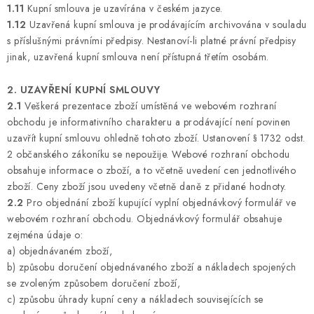
1.11
Kupní smlouva je uzavírána v českém jazyce.
1.12
Uzavřená kupní smlouva je prodávajícím archivována v souladu
s příslušnými právními předpisy. Nestanoví-li platné právní předpisy
jinak, uzavřená kupní smlouva není přístupná třetím osobám.
2. UZAVŘENÍ KUPNÍ SMLOUVY
2.1
Veškerá prezentace zboží umístěná ve webovém rozhraní
obchodu je informativního charakteru a prodávající není povinen
uzavřít kupní smlouvu ohledně tohoto zboží. Ustanovení § 1732 odst.
2 občanského zákoníku se nepoužije. Webové rozhraní obchodu
obsahuje informace o zboží, a to včetně uvedení cen jednotlivého
zboží. Ceny zboží jsou uvedeny včetně daně z přidané hodnoty.
2.2
Pro objednání zboží kupující vyplní objednávkový formulář ve
webovém rozhraní obchodu. Objednávkový formulář obsahuje
zejména údaje o:
a) objednávaném zboží,
b) způsobu doručení objednávaného zboží a nákladech spojených
se zvoleným způsobem doručení zboží,
c) způsobu úhrady kupní ceny a nákladech souvisejících se