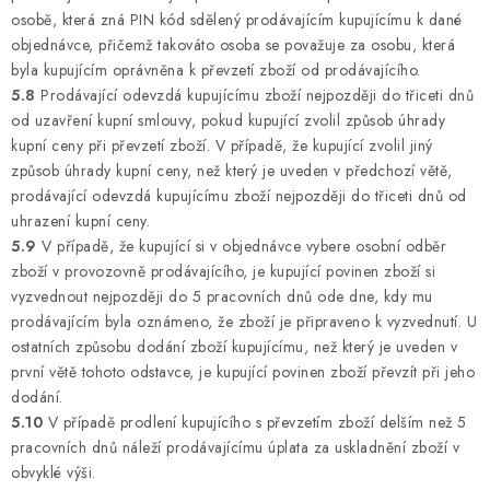
osobě, která zná PIN kód sdělený prodávajícím kupujícímu k dané
objednávce, přičemž takováto osoba se považuje za osobu, která
byla kupujícím oprávněna k převzetí zboží od prodávajícího.
5.8
Prodávající odevzdá kupujícímu zboží nejpozději do třiceti dnů
od uzavření kupní smlouvy, pokud kupující zvolil způsob úhrady
kupní ceny při převzetí zboží. V případě, že kupující zvolil jiný
způsob úhrady kupní ceny, než který je uveden v předchozí větě,
prodávající odevzdá kupujícímu zboží nejpozději do třiceti dnů od
uhrazení kupní ceny.
5.9
V případě, že kupující si v objednávce vybere osobní odběr
zboží v provozovně prodávajícího, je kupující povinen zboží si
vyzvednout nejpozději do 5 pracovních dnů ode dne, kdy mu
prodávajícím byla oznámeno, že zboží je připraveno k vyzvednutí. U
ostatních způsobu dodání zboží kupujícímu, než který je uveden v
první větě tohoto odstavce, je kupující povinen zboží převzít při jeho
dodání.
5.10
V případě prodlení kupujícího s převzetím zboží delším než 5
pracovních dnů náleží prodávajícímu úplata za uskladnění zboží v
obvyklé výši.