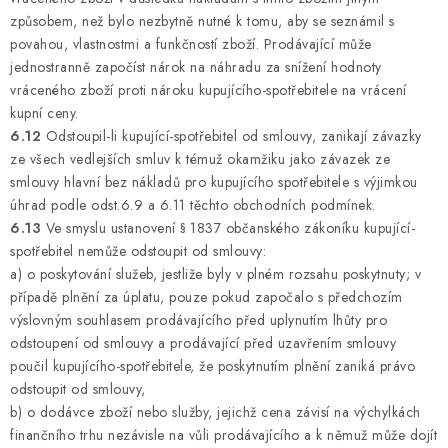
způsobem, než bylo nezbytně nutné k tomu, aby se seznámil s
povahou, vlastnostmi a funkčností zboží. Prodávající může
jednostranně započíst nárok na náhradu za snížení hodnoty
vráceného zboží proti nároku kupujícího-spotřebitele na vrácení
kupní ceny.
6.12
Odstoupil-li kupující-spotřebitel od smlouvy, zanikají závazky
ze všech vedlejších smluv k témuž okamžiku jako závazek ze
smlouvy hlavní bez nákladů pro kupujícího spotřebitele s výjimkou
úhrad podle odst.6.9 a 6.11 těchto obchodních podmínek.
6.13
Ve smyslu ustanovení § 1837 občanského zákoníku kupující-
spotřebitel nemůže odstoupit od smlouvy:
a) o poskytování služeb, jestliže byly v plném rozsahu poskytnuty; v
případě plnění za úplatu, pouze pokud započalo s předchozím
výslovným souhlasem prodávajícího před uplynutím lhůty pro
odstoupení od smlouvy a prodávající před uzavřením smlouvy
poučil kupujícího-spotřebitele, že poskytnutím plnění zaniká právo
odstoupit od smlouvy,
b) o dodávce zboží nebo služby, jejichž cena závisí na výchylkách
finančního trhu nezávisle na vůli prodávajícího a k němuž může dojít