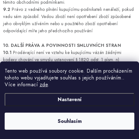
těmito obchodními podmínkami.
9.2
Právo z vadného plnění kupujícímu-podnikateli nenáleží, pokud
vadu sám způsobil. Vadou zboží není opotřebení zboží způsobené
jeho obvyklým užíváním nebo u použitého zboží opotřebení
odpovídající míře jeho předchozího používání
10. DALŠÍ PRÁVA A POVINNOSTI SMLUVNÍCH STRAN
10.1
Prodávající není ve vztahu ke kupujícímu vázán žádnými
kodexy chování ve smyslu ustanovení § 1820 odst. 1 písm. n)
občanského zákoníku.
Tento web používá soubory cookie. Dalším procházením
10.2
Vyřizování stížností spotřebitelů zajišťuje prodávající
tohoto webu vyjadřujete souhlas s jejich používáním..
prostřednictvím elektronické adresy info@petlando.cz. Informaci o
Více informací
zde
.
vyřízení stížnosti kupujícího zašle prodávající na elektronickou
adresu kupujícího, je-li mu známa.
Nastavení
10.3
K mimosoudnímu řešení spotřebitelských sporů z kupní
smlouvy je příslušná Česká obchodní inspekce, se sídlem Štěpánská
567/15, 120 00 Praha 2, IČ: 00020869, internetová adresa:
Souhlasím
https://adr.coi.cz/cs. Platformu pro řešení sporů on-line nacházející
se na internetové adrese http://ec.europa.eu/consumers/odr je
možné využít při řešení sporů mezi prodávajícím a kupujícím-