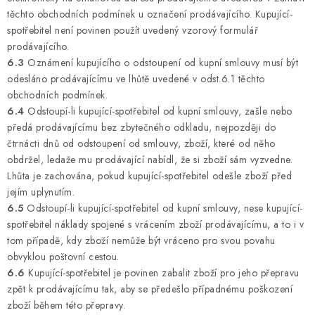
těchto obchodních podmínek u označení prodávajícího. Kupující-
spotřebitel není povinen použít uvedený vzorový formulář
prodávajícího.
6.3
Oznámení kupujícího o odstoupení od kupní smlouvy musí být
odesláno prodávajícímu ve lhůtě uvedené v odst.6.1 těchto
obchodních podmínek.
6.4
Odstoupí-li kupující-spotřebitel od kupní smlouvy, zašle nebo
předá prodávajícímu bez zbytečného odkladu, nejpozději do
čtrnácti dnů od odstoupení od smlouvy, zboží, které od něho
obdržel, ledaže mu prodávající nabídl, že si zboží sám vyzvedne.
Lhůta je zachována, pokud kupující-spotřebitel odešle zboží před
jejím uplynutím.
6.5
Odstoupí-li kupující-spotřebitel od kupní smlouvy, nese kupující-
spotřebitel náklady spojené s vrácením zboží prodávajícímu, a to i v
tom případě, kdy zboží nemůže být vráceno pro svou povahu
obvyklou poštovní cestou.
6.6
Kupující-spotřebitel je povinen zabalit zboží pro jeho přepravu
zpět k prodávajícímu tak, aby se předešlo případnému poškození
zboží během této přepravy.