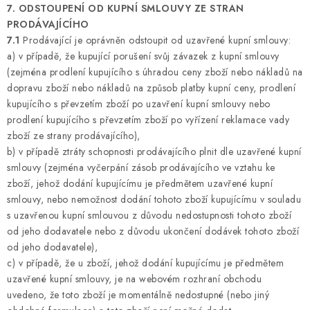
7. ODSTOUPENÍ OD KUPNÍ SMLOUVY ZE STRAN
PRODÁVAJÍCÍHO
7.1
Prodávající je oprávněn odstoupit od uzavřené kupní smlouvy:
a) v případě, že kupující porušení svůj závazek z kupní smlouvy
(zejména prodlení kupujícího s úhradou ceny zboží nebo nákladů na
dopravu zboží nebo nákladů na způsob platby kupní ceny, prodlení
kupujícího s převzetím zboží po uzavření kupní smlouvy nebo
prodlení kupujícího s převzetím zboží po vyřízení reklamace vady
zboží ze strany prodávajícího),
b) v případě ztráty schopnosti prodávajícího plnit dle uzavřené kupní
smlouvy (zejména vyčerpání zásob prodávajícího ve vztahu ke
zboží, jehož dodání kupujícímu je předmětem uzavřené kupní
smlouvy, nebo nemožnost dodání tohoto zboží kupujícímu v souladu
s uzavřenou kupní smlouvou z důvodu nedostupnosti tohoto zboží
od jeho dodavatele nebo z důvodu ukončení dodávek tohoto zboží
od jeho dodavatele),
c) v případě, že u zboží, jehož dodání kupujícímu je předmětem
uzavřené kupní smlouvy, je na webovém rozhraní obchodu
uvedeno, že toto zboží je momentálně nedostupné (nebo jiný