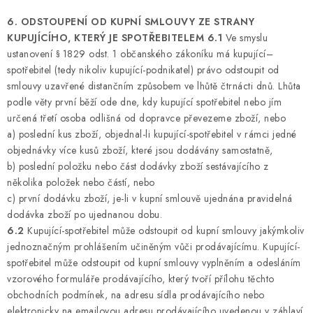
6. ODSTOUPENÍ OD KUPNÍ SMLOUVY ZE STRANY
KUPUJÍCÍHO, KTERÝ JE SPOTŘEBITELEM
6.1
Ve smyslu
ustanovení § 1829 odst. 1 občanského zákoníku má kupující–
spotřebitel (tedy nikoliv kupující-podnikatel) právo odstoupit od
smlouvy uzavřené distančním způsobem ve lhůtě čtrnácti dnů. Lhůta
podle věty první běží ode dne, kdy kupující spotřebitel nebo jím
určená třetí osoba odlišná od dopravce převezeme zboží, nebo
a) poslední kus zboží, objednal-li kupující-spotřebitel v rámci jedné
objednávky více kusů zboží, které jsou dodávány samostatně,
b) poslední položku nebo část dodávky zboží sestávajícího z
několika položek nebo částí, nebo
c) první dodávku zboží, je-li v kupní smlouvě ujednána pravidelná
dodávka zboží po ujednanou dobu.
6.2
Kupující-spotřebitel může odstoupit od kupní smlouvy jakýmkoliv
jednoznačným prohlášením učiněným vůči prodávajícímu. Kupující-
spotřebitel může odstoupit od kupní smlouvy vyplněním a odesláním
vzorového formuláře prodávajícího, který tvoří přílohu těchto
obchodních podmínek, na adresu sídla prodávajícího nebo
elektronicky na emailovou adresu prodávajícího uvedenou v záhlaví