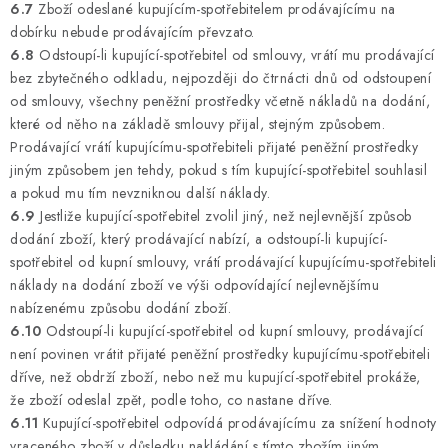
6.7
Zboží odeslané kupujícím-spotřebitelem prodávajícímu na
dobírku nebude prodávajícím převzato.
6.8
Odstoupí-li kupující-spotřebitel od smlouvy, vrátí mu prodávající
bez zbytečného odkladu, nejpozději do čtrnácti dnů od odstoupení
od smlouvy, všechny peněžní prostředky včetně nákladů na dodání,
které od něho na základě smlouvy přijal, stejným způsobem.
Prodávající vrátí kupujícímu-spotřebiteli přijaté peněžní prostředky
jiným způsobem jen tehdy, pokud s tím kupující-spotřebitel souhlasil
a pokud mu tím nevzniknou další náklady.
6.9
Jestliže kupující-spotřebitel zvolil jiný, než nejlevnější způsob
dodání zboží, který prodávající nabízí, a odstoupí-li kupující-
spotřebitel od kupní smlouvy, vrátí prodávající kupujícímu-spotřebiteli
náklady na dodání zboží ve výši odpovídající nejlevnějšímu
nabízenému způsobu dodání zboží.
6.10
Odstoupí-li kupující-spotřebitel od kupní smlouvy, prodávající
není povinen vrátit přijaté peněžní prostředky kupujícímu-spotřebiteli
dříve, než obdrží zboží, nebo než mu kupující-spotřebitel prokáže,
že zboží odeslal zpět, podle toho, co nastane dříve.
6.11
Kupující-spotřebitel odpovídá prodávajícímu za snížení hodnoty
vraceného zboží v důsledku nakládání s tímto zbožím jiným