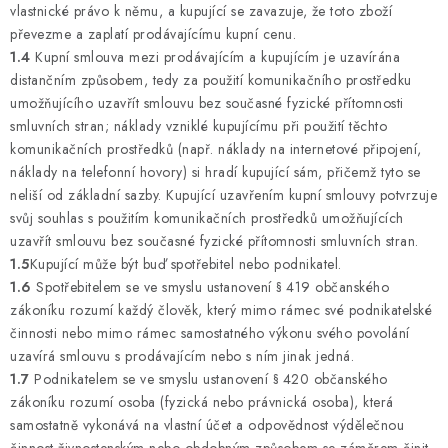
vlastnické právo k němu, a kupující se zavazuje, že toto zboží
převezme a zaplatí prodávajícímu kupní cenu.
1.4
Kupní smlouva mezi prodávajícím a kupujícím je uzavírána
distančním způsobem, tedy za použití komunikačního prostředku
umožňujícího uzavřít smlouvu bez současné fyzické přítomnosti
smluvních stran; náklady vzniklé kupujícímu při použití těchto
komunikačních prostředků (např. náklady na internetové připojení,
náklady na telefonní hovory) si hradí kupující sám, přičemž tyto se
neliší od základní sazby. Kupující uzavřením kupní smlouvy potvrzuje
svůj souhlas s použitím komunikačních prostředků umožňujících
uzavřít smlouvu bez současné fyzické přítomnosti smluvních stran.
1.5
Kupující může být buď spotřebitel nebo podnikatel.
1.6
Spotřebitelem se ve smyslu ustanovení § 419 občanského
zákoníku rozumí každý člověk, který mimo rámec své podnikatelské
činnosti nebo mimo rámec samostatného výkonu svého povolání
uzavírá smlouvu s prodávajícím nebo s ním jinak jedná.
1.7
Podnikatelem se ve smyslu ustanovení § 420 občanského
zákoníku rozumí osoba (fyzická nebo právnická osoba), která
samostatně vykonává na vlastní účet a odpovědnost výdělečnou