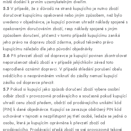
místě dodání k prvním uzamykatelným dveřím.
5.5
V případě, že z důvodů na straně kupujícího je nutno zboží
doručovat kupujícímu opakovaně nebo jiným způsobem, než bylo
uvedeno v objednávce, je kupující povinen uhradit náklady spojené s
opakovaným doručováním zboží, resp. náklady spojené s jiným
způsobem doručení, přičemž v tomto případě kupujícímu zaniká
jeho právo na dopravu zboží zdarma, pokud takovéto právo
kupujícímu náleželo dle jeho původní objednávky.
5.6
Při převzetí zboží od dopravce je kupující povinen zkontrolovat
neporušenost obalů zboží a v případě jakýchkoliv závad toto
neprodleně oznámit dopravci. V případě shledání porušení obalu
svědčícího o neoprávněném vniknutí do zásilky nemusí kupující
zásilku od dopravce převzít.
5.7
Pokud si kupující jako způsob doručení zboží vybere osobní
odběr zboží v provozovně prodávajícího a současně pokud kupující
uhradí cenu zboží předem, obdrží od prodávajícího unikátní kód
(PIN) k dané objednávce. Kupující se zavazuje obdržený PIN kód
uchovávat v tajnosti a nezpřístupnit jej třetí osobě, ledaže se jedná o
osobu, která je kupujícím oprávněna k převzetí zboží od
prodávajícího. Prodávající předá zboží ve své provozovně takové