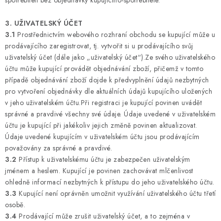
3. UŽIVATELSKÝ ÚČET
3.1
Prostřednictvím webového rozhraní obchodu se kupující může u
prodávajícího zaregistrovat, tj. vytvořit si u prodávajícího svůj
uživatelský účet (dále jako „uživatelský účet“).Ze svého uživatelského
účtu může kupující provádět objednávání zboží, přičemž v tomto
případě objednávání zboží dojde k předvyplnění údajů nezbytných
pro vytvoření objednávky dle aktuálních údajů kupujícího uložených
v jeho uživatelském účtu.Při registraci je kupující povinen uvádět
správné a pravdivé všechny své údaje. Údaje uvedené v uživatelském
účtu je kupující při jakékoliv jejich změně povinen aktualizovat.
Údaje uvedené kupujícím v uživatelském účtu jsou prodávajícím
považovány za správné a pravdivé.
3.2
Přístup k uživatelskému účtu je zabezpečen uživatelským
jménem a heslem. Kupující je povinen zachovávat mlčenlivost
ohledně informací nezbytných k přístupu do jeho uživatelského účtu.
3.3
Kupující není oprávněn umožnit využívání uživatelského účtu třetí
osobě.
3.4
Prodávající může zrušit uživatelský účet, a to zejména v