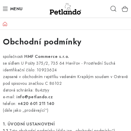
Přejít
Hleda
na
obsah
Domů
PRO PSY
Obchodní podmínky
PRO KOČKY
PRO PÁNÍČKY
společnosti
HMF Commerce s.r.o.
se sídlem U Pošty 375/2, 735 64 Havířov - Prostřední Suchá
identifikační číslo: 10923624
ZACHRAŇ PRODUKT
zapsané v obchodním rejstříku vedeném Krajským soudem v Ostravě
pod spisovou značkou C 86102
O NÁS
datová schránka: 8u4ztyy
e-mail:
info@petlando.cz
BLOG
telefon:
+420 601 211 140
(dále jako „prodávající“)
KONTAKTY
1.
ÚVODNÍ USTANOVENÍ
1.1
Tyto obchodní podmínky (dále jen „obchodní podmínky“)