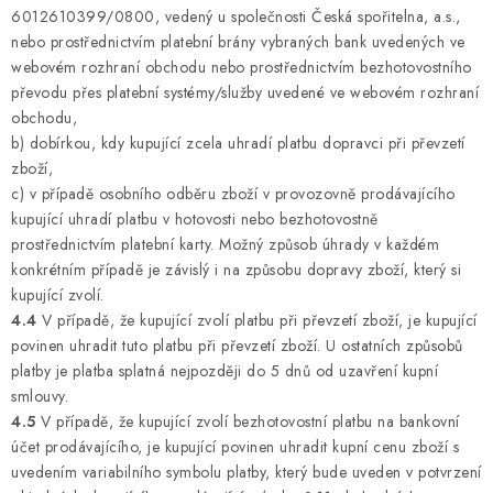
6012610399/0800, vedený u společnosti Česká spořitelna, a.s.,
nebo prostřednictvím platební brány vybraných bank uvedených ve
webovém rozhraní obchodu nebo prostřednictvím bezhotovostního
převodu přes platební systémy/služby uvedené ve webovém rozhraní
obchodu,
b) dobírkou, kdy kupující zcela uhradí platbu dopravci při převzetí
zboží,
c) v případě osobního odběru zboží v provozovně prodávajícího
kupující uhradí platbu v hotovosti nebo bezhotovostně
prostřednictvím platební karty. Možný způsob úhrady v každém
konkrétním případě je závislý i na způsobu dopravy zboží, který si
kupující zvolí.
4.4
V případě, že kupující zvolí platbu při převzetí zboží, je kupující
povinen uhradit tuto platbu při převzetí zboží. U ostatních způsobů
platby je platba splatná nejpozději do 5 dnů od uzavření kupní
smlouvy.
4.5
V případě, že kupující zvolí bezhotovostní platbu na bankovní
účet prodávajícího, je kupující povinen uhradit kupní cenu zboží s
uvedením variabilního symbolu platby, který bude uveden v potvrzení