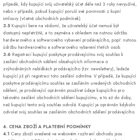
případě, kdy kupující svůj uživatelský účet déle než 3 roky nevyužívá,
nebo v případě, pokud kupující poruší své povinnosti z kupní
smlouvy (včetně obchodních podmínek).
3.5
Kupující bere na vědomí, že uživatelský účet nemusí být
dostupný nepřetržitě, a to zejména s ohledem na nutnou údržbu
hardwarového a softwarového vybavení prodávajícího, popř. nutnou
údržbu hardwarového a softwarového vybavení třetích osob.
3.6
Registrací kupující poskytuje prodávajícímu svůj souhlas k
zasílání obchodních sdělení obsahujících informace o
zvýhodněných nabídkách prodávajícího (tzv. newslettery), ledaže
kupující již při registraci toto zasílání odmítne. V případě, že kupující
poskytne prodávajícímu souhlas se zasíláním uvedených obchodních
sdělení, je prodávající oprávněn používat údaje kupujícího pro
takovéto zasílání obchodních sdělení kupujícímu, a to až do doby,
než kupující tento svůj souhlas odvolá. Kupující je oprávněn kdykoliv
odvolat svůj souhlas se zasíláním obchodních sdělení prodávajícího.
4. CENA ZBOŽÍ A PLATEBNÍ PODMÍNKY
4.1
Ceny zboží uvedené ve webovém rozhraní obchodu jsou