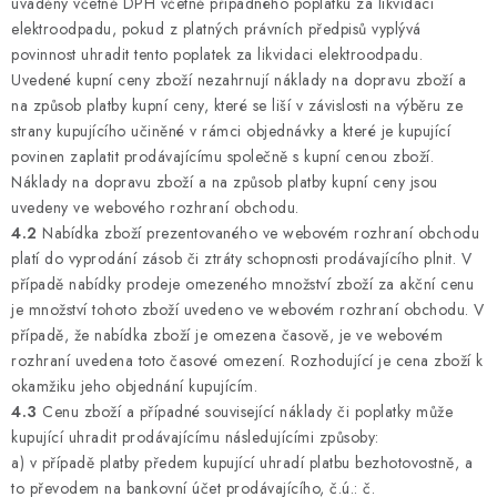
uváděny včetně DPH včetně případného poplatku za likvidaci
elektroodpadu, pokud z platných právních předpisů vyplývá
povinnost uhradit tento poplatek za likvidaci elektroodpadu.
Uvedené kupní ceny zboží nezahrnují náklady na dopravu zboží a
na způsob platby kupní ceny, které se liší v závislosti na výběru ze
strany kupujícího učiněné v rámci objednávky a které je kupující
povinen zaplatit prodávajícímu společně s kupní cenou zboží.
Náklady na dopravu zboží a na způsob platby kupní ceny jsou
uvedeny ve webového rozhraní obchodu.
4.2
Nabídka zboží prezentovaného ve webovém rozhraní obchodu
platí do vyprodání zásob či ztráty schopnosti prodávajícího plnit. V
případě nabídky prodeje omezeného množství zboží za akční cenu
je množství tohoto zboží uvedeno ve webovém rozhraní obchodu. V
případě, že nabídka zboží je omezena časově, je ve webovém
rozhraní uvedena toto časové omezení. Rozhodující je cena zboží k
okamžiku jeho objednání kupujícím.
4.3
Cenu zboží a případné související náklady či poplatky může
kupující uhradit prodávajícímu následujícími způsoby:
a) v případě platby předem kupující uhradí platbu bezhotovostně, a
to převodem na bankovní účet prodávajícího, č.ú.: č.