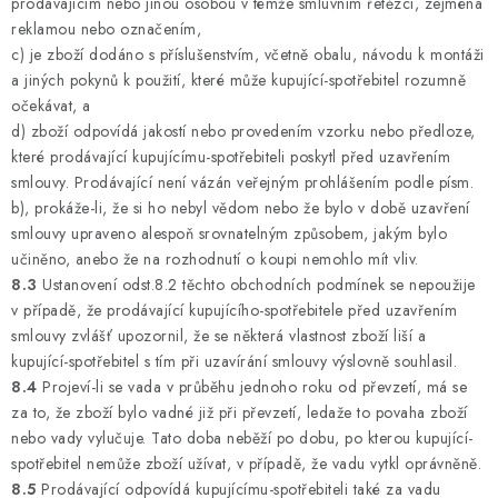
prodávajícím nebo jinou osobou v témže smluvním řetězci, zejména
reklamou nebo označením,
c) je zboží dodáno s příslušenstvím, včetně obalu, návodu k montáži
a jiných pokynů k použití, které může kupující-spotřebitel rozumně
očekávat, a
d) zboží odpovídá jakostí nebo provedením vzorku nebo předloze,
které prodávající kupujícímu-spotřebiteli poskytl před uzavřením
smlouvy. Prodávající není vázán veřejným prohlášením podle písm.
b), prokáže-li, že si ho nebyl vědom nebo že bylo v době uzavření
smlouvy upraveno alespoň srovnatelným způsobem, jakým bylo
učiněno, anebo že na rozhodnutí o koupi nemohlo mít vliv.
8.3
Ustanovení odst.8.2 těchto obchodních podmínek se nepoužije
v případě, že prodávající kupujícího-spotřebitele před uzavřením
smlouvy zvlášť upozornil, že se některá vlastnost zboží liší a
kupující-spotřebitel s tím při uzavírání smlouvy výslovně souhlasil.
8.4
Projeví-li se vada v průběhu jednoho roku od převzetí, má se
za to, že zboží bylo vadné již při převzetí, ledaže to povaha zboží
nebo vady vylučuje. Tato doba neběží po dobu, po kterou kupující-
spotřebitel nemůže zboží užívat, v případě, že vadu vytkl oprávněně.
8.5
Prodávající odpovídá kupujícímu-spotřebiteli také za vadu