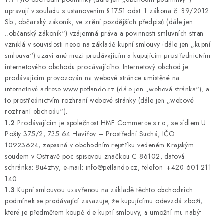
ZNAČKY
upravují v souladu s ustanovením § 1751 odst. 1 zákona č. 89/2012
Sb., občanský zákoník, ve znění pozdějších předpisů (dále jen
PŘIHLÁSIT SE
„občanský zákoník“) vzájemná práva a povinnosti smluvních stran
vzniklá v souvislosti nebo na základě kupní smlouvy (dále jen „kupní
smlouva“) uzavírané mezi prodávajícím a kupujícím prostřednictvím
REGISTROVAT
internetového obchodu prodávajícího. Internetový obchod je
prodávajícím provozován na webové stránce umístěné na
internetové adrese www.petlando.cz (dále jen „webová stránka“), a
O nás
Kontakty
Hodnocení obchodu
to prostřednictvím rozhraní webové stránky (dále jen „webové
Jak vyměnit či vrátit zboží
Podmínky ochrany osobních údajů
rozhraní obchodu“).
1.2
Prodávajícím je společnost HMF Commerce s.r.o., se sídlem U
Obchodní podmínky
Doprava a platba
Moje objednávka
Pošty 375/2, 735 64 Havířov – Prostřední Suchá, IČO:
10923624, zapsaná v obchodním rejstříku vedeném Krajským
soudem v Ostravě pod spisovou značkou C 86102, datová
schránka: 8u4ztyy, e-mail: info@petlando.cz, telefon: +420 601 211
140.
1.3
Kupní smlouvou uzavřenou na základě těchto obchodních
podmínek se prodávající zavazuje, že kupujícímu odevzdá zboží,
které je předmětem koupě dle kupní smlouvy, a umožní mu nabýt