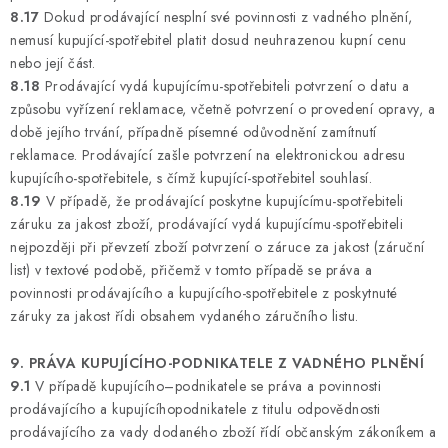
8.17
Dokud prodávající nesplní své povinnosti z vadného plnění,
nemusí kupující-spotřebitel platit dosud neuhrazenou kupní cenu
nebo její část.
8.18
Prodávající vydá kupujícímu-spotřebiteli potvrzení o datu a
způsobu vyřízení reklamace, včetně potvrzení o provedení opravy, a
době jejího trvání, případně písemné odůvodnění zamítnutí
reklamace. Prodávající zašle potvrzení na elektronickou adresu
kupujícího-spotřebitele, s čímž kupující-spotřebitel souhlasí.
8.19
V případě, že prodávající poskytne kupujícímu-spotřebiteli
záruku za jakost zboží, prodávající vydá kupujícímu-spotřebiteli
nejpozději při převzetí zboží potvrzení o záruce za jakost (záruční
list) v textové podobě, přičemž v tomto případě se práva a
povinnosti prodávajícího a kupujícího-spotřebitele z poskytnuté
záruky za jakost řídi obsahem vydaného záručního listu.
9. PRÁVA KUPUJÍCÍHO-PODNIKATELE Z VADNÉHO PLNĚNÍ
9.1
V případě kupujícího–podnikatele se práva a povinnosti
prodávajícího a kupujícíhopodnikatele z titulu odpovědnosti
prodávajícího za vady dodaného zboží řídí občanským zákoníkem a