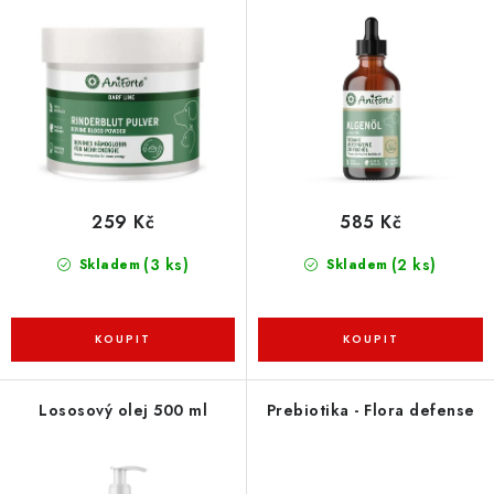
ZNAČKY
o
r
d
o
PŘIHLÁSIT SE
u
d
k
u
REGISTROVAT
t
k
ů
t
ů
O nás
Kontakty
Hodnocení obchodu
259 Kč
585 Kč
Jak vyměnit či vrátit zboží
Podmínky ochrany osobních údajů
(3 ks)
(2 ks)
Skladem
Skladem
Obchodní podmínky
Doprava a platba
Moje objednávka
Lososový olej 500 ml
Prebiotika - Flora defense