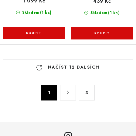
1 099 Kč
439 Kč
(1 ks)
(1 ks)
Skladem
Skladem
O
NAČÍST 12 DALŠÍCH
v
l
á
S
d
1
3
t
a
r
c
á
n
í
k
p
o
r