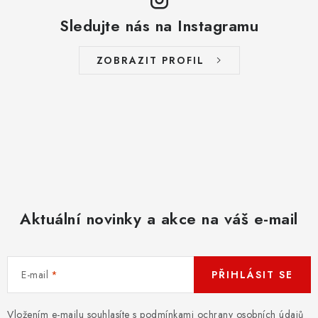
v
v
á
Sledujte nás na Instagramu
k
n
y
í
ZOBRAZIT PROFIL
v
ý
p
i
s
u
Aktuální novinky a akce na váš e-mail
E-mail
PŘIHLÁSIT SE
Vložením e-mailu souhlasíte s
podmínkami ochrany osobních údajů