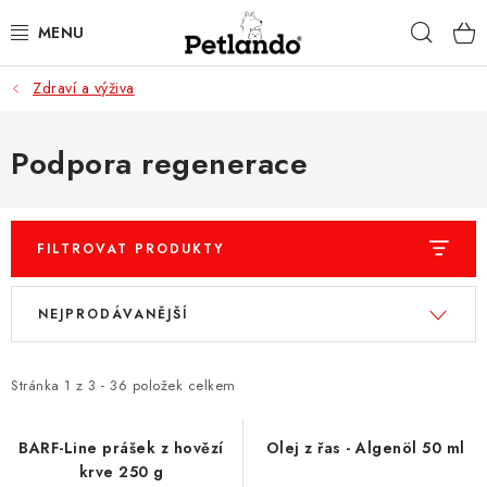
Přejít
Hleda
na
obsah
Zdraví a výživa
PRO PSY
PRO KOČKY
Podpora regenerace
PRO PÁNÍČKY
FILTROVAT PRODUKTY
ZACHRAŇ PRODUKT
V
Ř
NEJPRODÁVANĚJŠÍ
O NÁS
ý
a
p
z
BLOG
i
e
Stránka
1
z
3
-
36
položek celkem
s
n
KONTAKTY
p
í
BARF-Line prášek z hovězí
Olej z řas - Algenöl 50 ml
krve 250 g
r
p