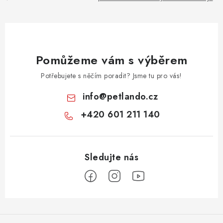
Pomůžeme vám s výběrem
Potřebujete s něčím poradit? Jsme tu pro vás!
info
@
petlando.cz
+420 601 211 140
Z
á