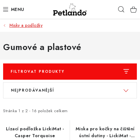
Přejít
Hleda
na
obsah
Misky a podložky
PRO PSY
PRO KOČKY
Gumové a plastové
PRO PÁNÍČKY
FILTROVAT PRODUKTY
ZACHRAŇ PRODUKT
V
Ř
NEJPRODÁVANĚJŠÍ
O NÁS
ý
a
p
z
BLOG
i
e
Stránka
1
z
2
-
16
položek celkem
s
n
KONTAKTY
p
í
Lízací podložka LickiMat -
Miska pro kočky na čištění
Casper Torquoise
ústní dutiny - LickiMat -
r
p