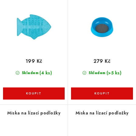
ZNAČKY
tyrkys
o
r
d
o
PŘIHLÁSIT SE
u
d
k
u
REGISTROVAT
t
k
ů
t
ů
O nás
Kontakty
Hodnocení obchodu
199 Kč
279 Kč
Jak vyměnit či vrátit zboží
Podmínky ochrany osobních údajů
(4 ks)
(>5 ks)
Skladem
Skladem
Obchodní podmínky
Doprava a platba
Moje objednávka
Miska na lízací podložky
Miska na lízací podložky