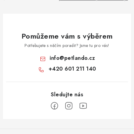
Pomůžeme vám s výběrem
Potřebujete s něčím poradit? Jsme tu pro vás!
info
@
petlando.cz
+420 601 211 140
Z
á