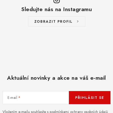
v
v
á
Sledujte nás na Instagramu
k
n
y
í
ZOBRAZIT PROFIL
v
ý
p
i
s
u
Aktuální novinky a akce na váš e-mail
E-mail
PŘIHLÁSIT SE
Vložením e-mailu souhlasíte s
podmínkami ochrany osobních údajů