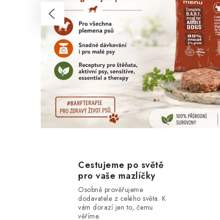
Předchozí
n
d
o
-
N
e
j
l
Cestujeme po světě
pro vaše mazlíčky
e
Osobně prověřujeme
p
dodavatele z celého světa. K
vám dorazí jen to, čemu
věříme.