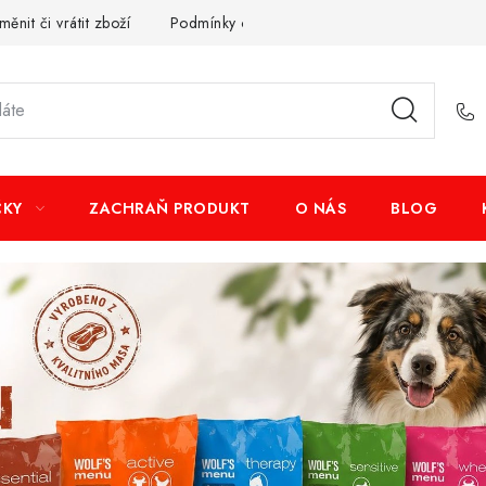
měnit či vrátit zboží
Podmínky ochrany osobních údajů
Obcho
ČKY
ZACHRAŇ PRODUKT
O NÁS
BLOG