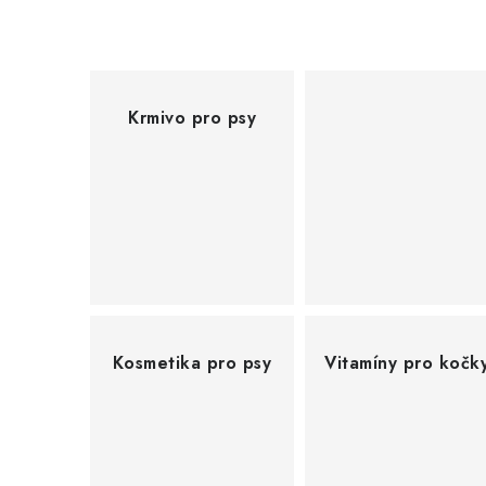
š
í
p
Krmivo pro psy
r
o
d
u
k
Kosmetika pro psy
Vitamíny pro kočk
t
y
p