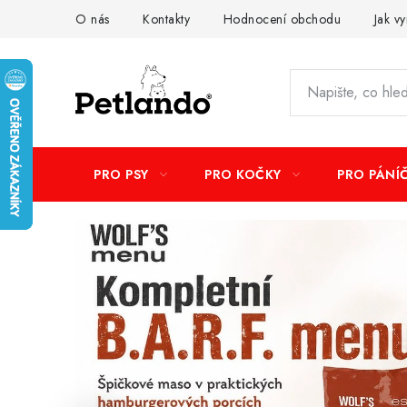
Přejít
O nás
Kontakty
Hodnocení obchodu
Jak vy
na
obsah
PRO PSY
PRO KOČKY
PRO PÁNÍ
P
e
t
l
a