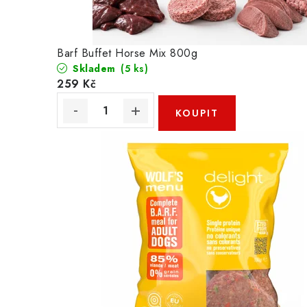
y
Barf Buffet Horse Mix 800g
Skladem
(5 ks)
259 Kč