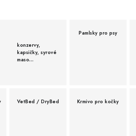
Pamlsky pro psy
konzervy,
kapsičky, syrové
maso…
y
VetBed / DryBed
Krmivo pro kočky