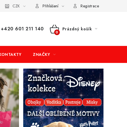
dní podmínky
CZK
Doprava a platba
Moje objednávka
Přihlášení
Registrace
+420 601 211 140
Prázdný košík
NÁKUPNÍ
KOŠÍK
KONTAKTY
ZNAČKY