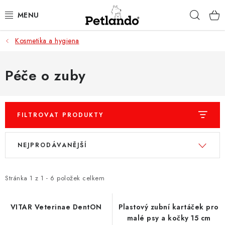
Přejít
Hleda
na
obsah
Kosmetika a hygiena
PRO PSY
PRO KOČKY
Péče o zuby
PRO PÁNÍČKY
FILTROVAT PRODUKTY
ZACHRAŇ PRODUKT
V
Ř
NEJPRODÁVANĚJŠÍ
O NÁS
ý
a
p
z
BLOG
i
e
Stránka
1
z
1
-
6
položek celkem
s
n
KONTAKTY
p
í
VITAR Veterinae DentON
Plastový zubní kartáček pro
malé psy a kočky 15 cm
r
p