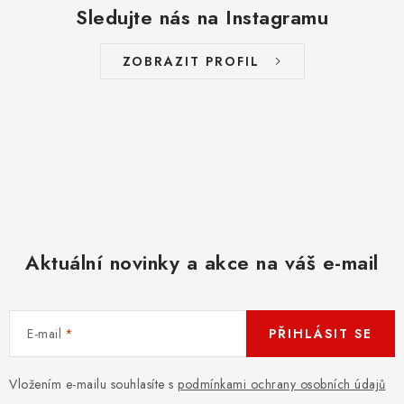
a
Sledujte nás na Instagramu
c
í
ZOBRAZIT PROFIL
p
r
v
k
y
v
ý
p
Aktuální novinky a akce na váš e-mail
i
s
u
E-mail
PŘIHLÁSIT SE
Vložením e-mailu souhlasíte s
podmínkami ochrany osobních údajů