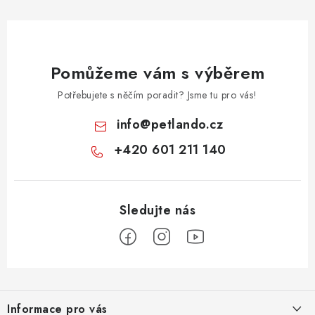
Pomůžeme vám s výběrem
Potřebujete s něčím poradit? Jsme tu pro vás!
info
@
petlando.cz
+420 601 211 140
Z
á
Informace pro vás