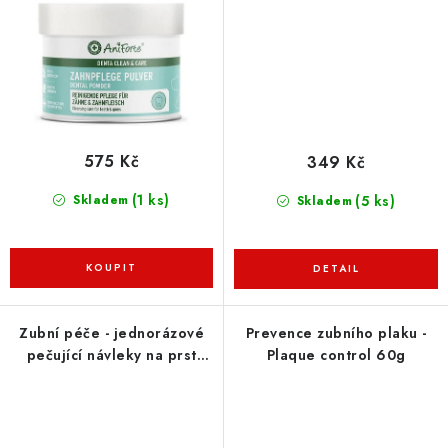
575 Kč
349 Kč
(1 ks)
(5 ks)
Skladem
Skladem
Zubní péče - jednorázové
Prevence zubního plaku -
pečující návleky na prst
Plaque control 60g
50ks