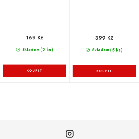
169 Kč
399 Kč
(2 ks)
(5 ks)
Skladem
Skladem
O
v
l
á
d