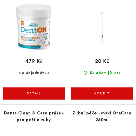
ZNAČKY
o
r
d
o
PŘIHLÁSIT SE
u
d
k
u
REGISTROVAT
t
k
ů
t
ů
O nás
Kontakty
Hodnocení obchodu
479 Kč
20 Kč
Jak vyměnit či vrátit zboží
Podmínky ochrany osobních údajů
(2 ks)
Na objednávku
Skladem
Obchodní podmínky
Doprava a platba
Moje objednávka
Denta Clean & Care prášek
Zubní péče - Maxi OraCare
pro péči o zuby
250ml