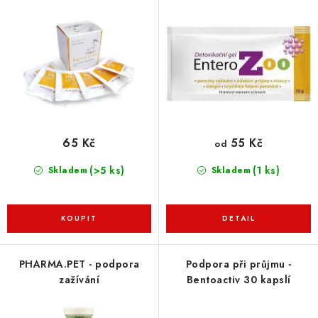
ZNAČKY
o
r
d
o
PŘIHLÁSIT SE
u
d
k
u
REGISTROVAT
t
k
ů
t
ů
O nás
Kontakty
Hodnocení obchodu
65 Kč
55 Kč
od
Jak vyměnit či vrátit zboží
Podmínky ochrany osobních údajů
(>5 ks)
(1 ks)
Skladem
Skladem
Obchodní podmínky
Doprava a platba
Moje objednávka
PHARMA.PET - podpora
Podpora při průjmu -
zažívání
Bentoactiv 30 kapslí