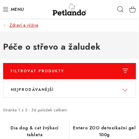
Přejít
Hleda
na
obsah
Zdraví a výživa
PRO PSY
PRO KOČKY
Péče o střevo a žaludek
PRO PÁNÍČKY
FILTROVAT PRODUKTY
ZACHRAŇ PRODUKT
V
Ř
NEJPRODÁVANĚJŠÍ
O NÁS
ý
a
p
z
BLOG
i
e
Stránka
1
z
3
-
36
položek celkem
s
n
KONTAKTY
p
í
Dia dog & cat žvýkací
Entero ZOO detoxikační gel
tableta
100g
r
p