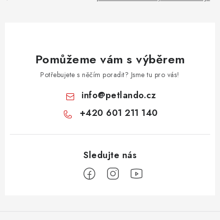
Pomůžeme vám s výběrem
Potřebujete s něčím poradit? Jsme tu pro vás!
info
@
petlando.cz
+420 601 211 140
Z
á