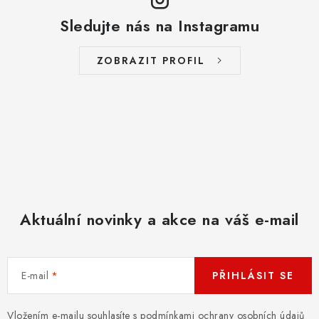
v
v
á
Sledujte nás na Instagramu
k
n
y
í
ZOBRAZIT PROFIL
v
ý
p
i
s
u
Aktuální novinky a akce na váš e-mail
E-mail
PŘIHLÁSIT SE
Vložením e-mailu souhlasíte s
podmínkami ochrany osobních údajů