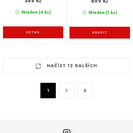
549 Kč
699 Kč
(4 ks)
(1 ks)
Skladem
Skladem
O
NAČÍST 12 DALŠÍCH
v
l
á
S
d
1
3
t
a
r
c
á
n
í
k
p
o
r