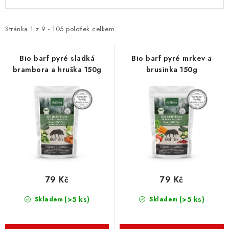
ý
a
p
z
i
e
Stránka
1
z
9
-
105
položek celkem
s
n
p
í
Bio barf pyré sladká
Bio barf pyré mrkev a
brambora a hruška 150g
brusinka 150g
r
p
o
r
d
o
u
d
k
u
t
k
ů
t
ů
79 Kč
79 Kč
(>5 ks)
(>5 ks)
Skladem
Skladem