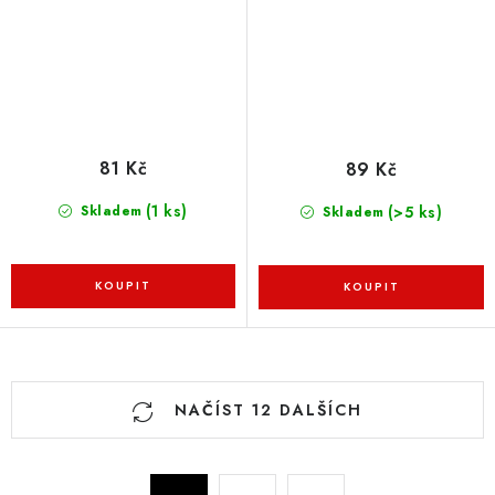
81 Kč
89 Kč
(1 ks)
(>5 ks)
Skladem
Skladem
O
NAČÍST 12 DALŠÍCH
v
l
á
S