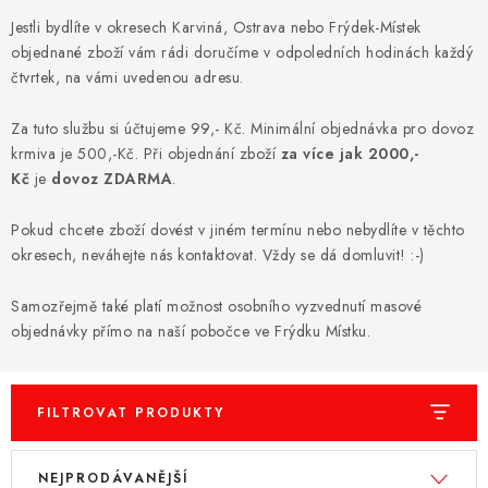
ZNAČKY
Jestli bydlíte v okresech Karviná, Ostrava nebo Frýdek-Místek
objednané zboží vám rádi doručíme v odpoledních hodinách každý
PŘIHLÁSIT SE
čtvrtek, na vámi uvedenou adresu.
Za tuto službu si účtujeme 99,- Kč. Minimální objednávka pro dovoz
REGISTROVAT
krmiva je 500,-Kč. Při objednání zboží
za více jak 2000,-
Kč
je
dovoz ZDARMA
.
O nás
Kontakty
Hodnocení obchodu
Pokud chcete zboží dovést v jiném termínu nebo nebydlíte v těchto
Jak vyměnit či vrátit zboží
Podmínky ochrany osobních údajů
okresech, neváhejte nás kontaktovat. Vždy se dá domluvit! :-)
Obchodní podmínky
Doprava a platba
Moje objednávka
Samozřejmě také platí možnost osobního vyzvednutí masové
objednávky přímo na naší pobočce ve Frýdku Místku.
FILTROVAT PRODUKTY
V
Ř
NEJPRODÁVANĚJŠÍ