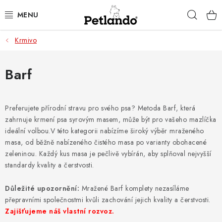
Přejít
Hleda
na
obsah
Krmivo
PRO PSY
PRO KOČKY
Barf
PRO PÁNÍČKY
Preferujete přírodní stravu pro svého psa? Metoda Barf, která
zahrnuje krmení psa syrovým masem, může být pro vašeho mazlíčka
ZACHRAŇ PRODUKT
ideální volbou.
V této kategorii nabízíme široký výběr mraženého
masa, od běžně nabízeného čistého masa po varianty obohacené
O NÁS
zeleninou
. Každý kus masa je pečlivě vybírán, aby splňoval nejvyšší
standardy kvality a čerstvosti.
BLOG
Důležité upozornění:
Mražené Barf komplety nezasíláme
KONTAKTY
přepravními společnostmi kvůli zachování jejich kvality a čerstvosti.
Zajišťujeme náš vlastní rozvoz.