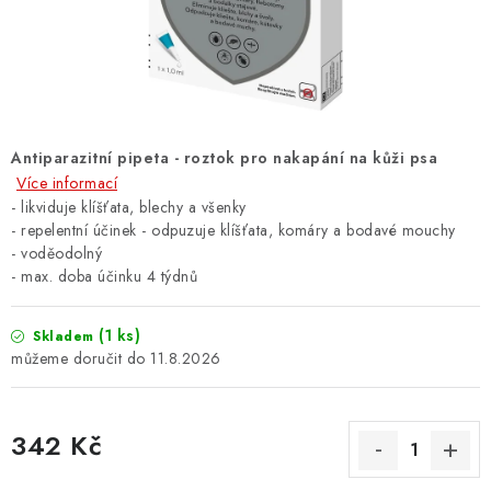
ZNAČKY
PŘIHLÁSIT SE
REGISTROVAT
Antiparazitní pipeta - roztok pro nakapání na kůži psa
Více informací
- likviduje klíšťata, blechy a všenky
O nás
Kontakty
Hodnocení obchodu
- repelentní účinek - odpuzuje klíšťata, komáry a bodavé mouchy
Jak vyměnit či vrátit zboží
Podmínky ochrany osobních údajů
- voděodolný
- max. doba účinku 4 týdnů
Obchodní podmínky
Doprava a platba
Moje objednávka
(1 ks)
Skladem
11.8.2026
342 Kč
Měrná cena: