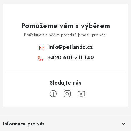
Pomůžeme vám s výběrem
Potřebujete s něčím poradit? Jsme tu pro vás!
info
@
petlando.cz
+420 601 211 140
Z
á
Informace pro vás
p