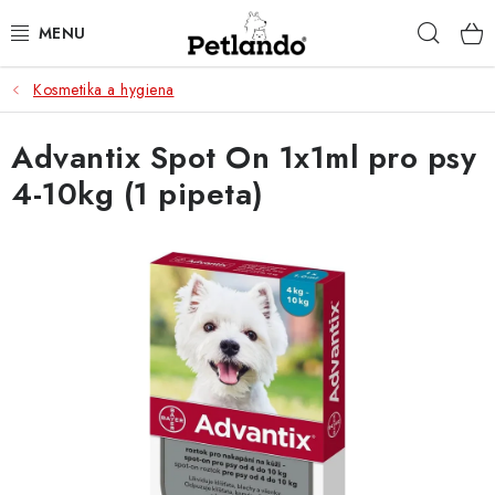
Přejít
Hleda
na
obsah
Kosmetika a hygiena
PRO PSY
Advantix Spot On 1x1ml pro psy
PRO KOČKY
4-10kg (1 pipeta)
PRO PÁNÍČKY
ZACHRAŇ PRODUKT
O NÁS
BLOG
KONTAKTY