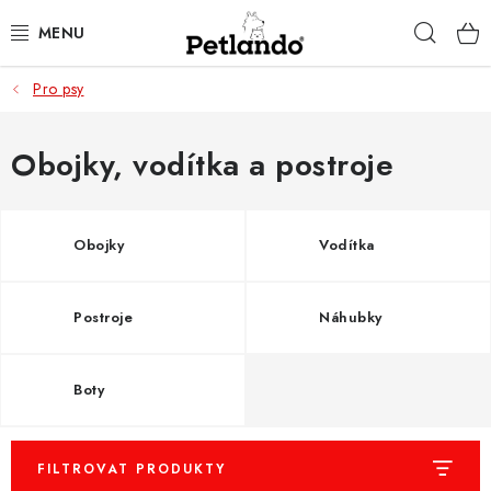
Přejít
Hleda
na
obsah
Pro psy
PRO PSY
PRO KOČKY
Obojky, vodítka a postroje
PRO PÁNÍČKY
Obojky
Vodítka
ZACHRAŇ PRODUKT
Postroje
Náhubky
O NÁS
BLOG
Boty
KONTAKTY
FILTROVAT PRODUKTY