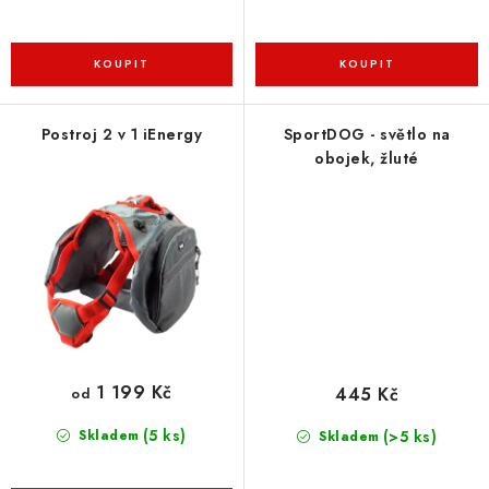
Postroj 2 v 1 iEnergy
SportDOG - světlo na
obojek, žluté
1 199 Kč
445 Kč
od
(5 ks)
(>5 ks)
Skladem
Skladem