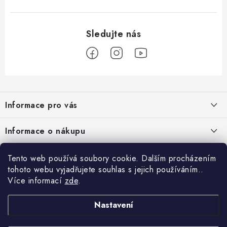
Z
á
Informace pro vás
p
a
Nové věrnostní podmínky
Informace o nákupu
t
Chovatelský program
í
Facebook
Hodnocení obchodu
Tento web používá soubory cookie. Dalším procházením
Petlando velkoobchod
tohoto webu vyjadřujete souhlas s jejich používáním..
Jak vyměnit či vrátit zboží
Více informací
zde
.
Blog
Blog
Podmínky ochrany osobních údajů
Kontakty
Proč si pořídit funkční župan 3 v 1 ?
Nastavení
Obchodní podmínky
Projekty EU