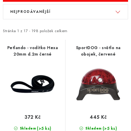
ZNAČKY
V
Ř
NEJPRODÁVANĚJŠÍ
ý
a
PŘIHLÁSIT SE
p
z
i
e
Stránka
1
z
17
-
198
položek celkem
REGISTROVAT
s
n
p
í
Petlando - vodítko Hexa
SportDOG - světlo na
20mm d.2m černé
obojek, červené
r
p
O nás
Kontakty
Hodnocení obchodu
o
r
Jak vyměnit či vrátit zboží
Podmínky ochrany osobních údajů
d
o
Obchodní podmínky
Doprava a platba
Moje objednávka
u
d
k
u
t
k
ů
t
ů
372 Kč
445 Kč
(>5 ks)
(>5 ks)
Skladem
Skladem