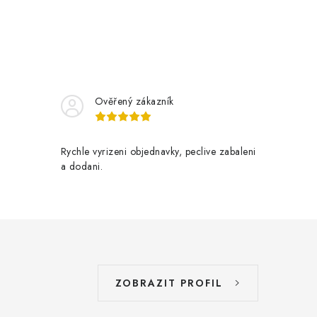
o
v
á
n
í
Ověřený zákazník
Rychle vyrizeni objednavky, peclive zabaleni
a dodani.
ZOBRAZIT PROFIL