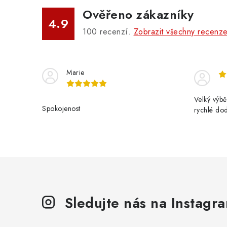
Ověřeno zákazníky
4.9
100
recenzí.
Zobrazit všechny recenz
í
r
Marie
Velký výbě
Spokojenost
rychlé do
i
Sledujte nás na Instagr