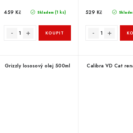
459 Kč
529 Kč
(1 ks)
Skladem
Sklade
Grizzly lososový olej 500ml
Calibra VD Cat re