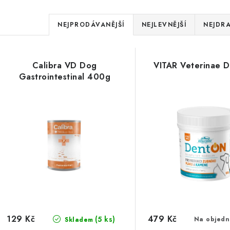
Ř
NEJPRODÁVANĚJŠÍ
NEJLEVNĚJŠÍ
NEJDRA
a
V
z
Calibra VD Dog
VITAR Veterinae 
ý
e
Gastrointestinal 400g
p
n
í
s
p
p
r
r
o
o
d
d
u
129 Kč
479 Kč
(5 ks)
Na objedn
Skladem