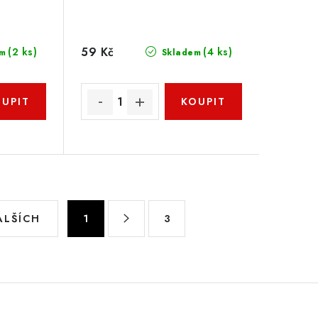
59 Kč
(2 ks)
(4 ks)
m
Skladem
S
ALŠÍCH
1
3
t
r
á
n
k