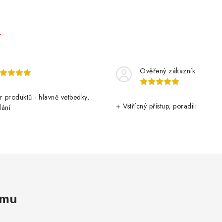
a
c
e
p
Ověřený zákazník
v
r produktů - hlavně vetbedky,
k
+ Vstřícný přístup, poradili
dání
y
v
ý
p
amu
s
u