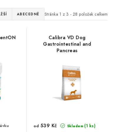
Stránka
1
z
3
-
28
položek celkem
ŽŠÍ
ABECEDNĚ
DentON
Calibra VD Dog
Gastrointestinal and
Pancreas
539 Kč
(1 ks)
ávku
od
Skladem