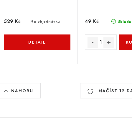
529 Kč
49 Kč
Na objednávku
Sklade
O
NAHORU
NAČÍST 12 D
v
á
d