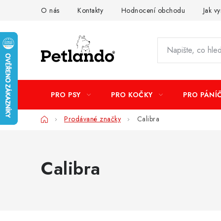
Přejít
O nás
Kontakty
Hodnocení obchodu
Jak vy
na
obsah
PRO PSY
PRO KOČKY
PRO PÁNÍ
Domů
Prodávané značky
Calibra
Calibra