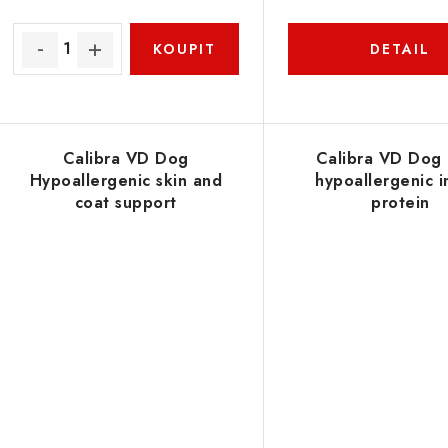
u
k
k
t
ů
ů
Calibra VD Dog
Calibra VD Dog 
Hypoallergenic skin and
hypoallergenic i
coat support
protein