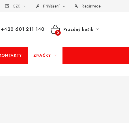
dní podmínky
CZK
Doprava a platba
Moje objednávka
Přihlášení
Registrace
+420 601 211 140
Prázdný košík
NÁKUPNÍ
KOŠÍK
KONTAKTY
ZNAČKY