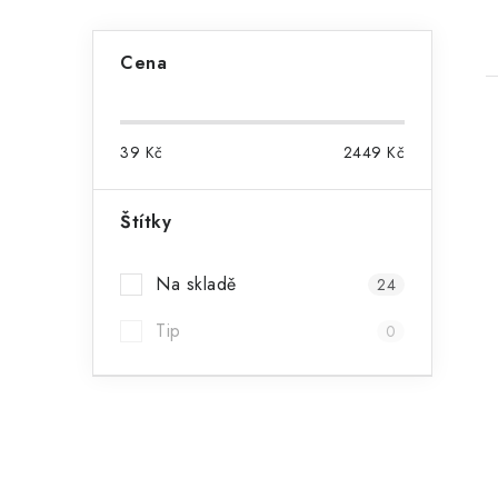
P
Cena
o
s
39
Kč
2449
Kč
t
r
Štítky
i
a
Na skladě
24
n
Tip
n
0
í
p
a