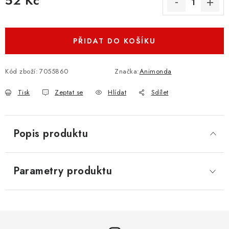
52 Kč
Měrná cena:
PŘIDAT DO KOŠÍKU
Kód zboží:
7055860
Značka:
Animonda
Tisk
Zeptat se
Hlídat
Sdílet
Popis produktu
Parametry produktu