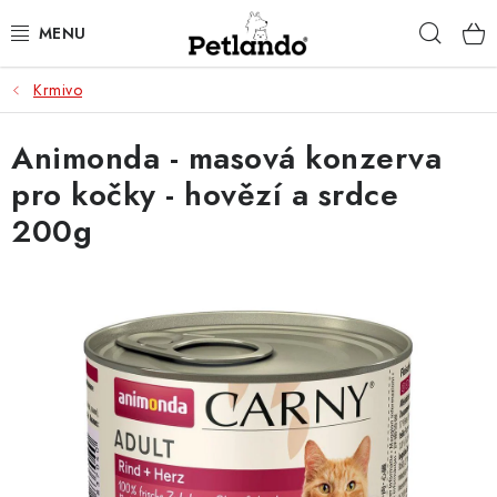
Přejít
Hleda
na
obsah
Krmivo
PRO PSY
Animonda - masová konzerva
PRO KOČKY
pro kočky - hovězí a srdce
PRO PÁNÍČKY
200g
ZACHRAŇ PRODUKT
O NÁS
BLOG
KONTAKTY