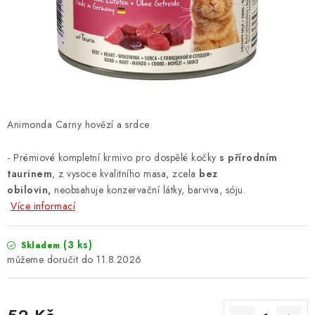
ZNAČKY
PŘIHLÁSIT SE
REGISTROVAT
Animonda Carny hovězí a srdce
O nás
Kontakty
Hodnocení obchodu
-
Prémiové kompletní krmivo pro dospělé kočky
s přírodním
Jak vyměnit či vrátit zboží
Podmínky ochrany osobních údajů
taurinem
, z vysoce kvalitního masa, zcela
bez
Obchodní podmínky
Doprava a platba
Moje objednávka
obilovin,
neobsahuje konzervační látky, barviva, sóju.
Více informací
(3 ks)
Skladem
11.8.2026