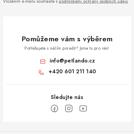
Vložením e-mailu souhlasíte s
podmínkami ochrany osobních údajů
Pomůžeme vám s výběrem
Potřebujete s něčím poradit? Jsme tu pro vás!
info
@
petlando.cz
+420 601 211 140
Z
á