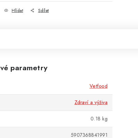
Hlídat
Sdílet
vé parametry
Vetfood
Zdraví a výživa
0.18 kg
5907368841991