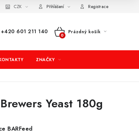
dní podmínky
CZK
Doprava a platba
Moje objednávka
Přihlášení
Registrace
+420 601 211 140
Prázdný košík
NÁKUPNÍ
KOŠÍK
KONTAKTY
ZNAČKY
Brewers Yeast 180g
ice BARFeed