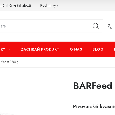
měnit či vrátit zboží
Podmínky ochrany osobních údajů
Obcho
ČKY
ZACHRAŇ PRODUKT
O NÁS
BLOG
 Yeast 180g
BARFeed 
Pivovarské kvasn