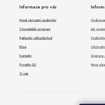
á
Informace pro vás
Inform
p
a
Nové věrnostní podmínky
Hodnoce
t
Chovatelský program
Jak vyměni
í
Petlando velkoobchod
Podmínky
Blog
Obchodní
Kontakty
Doprava a
Projekty EU
Moje obj
O nás