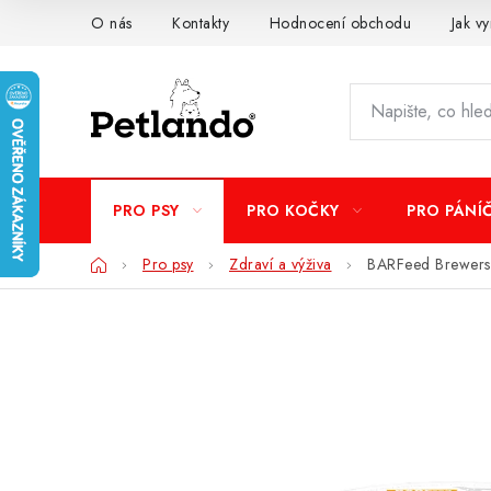
Přejít
O nás
Kontakty
Hodnocení obchodu
Jak vy
na
obsah
PRO PSY
PRO KOČKY
PRO PÁNÍ
Domů
Pro psy
Zdraví a výživa
BARFeed Brewers