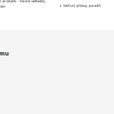
r produktů - hlavně vetbedky,
+ Vstřícný přístup, poradili
dání
amu