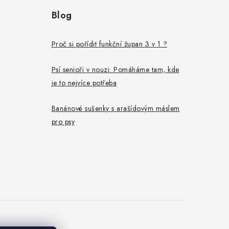
Blog
Proč si pořídit funkční župan 3 v 1 ?
Psí senioři v nouzi: Pomáháme tam, kde
je to nejvíce potřeba
Banánové sušenky s arašídovým máslem
pro psy