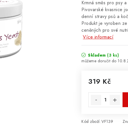
Krmná směs pro psy a 
Pivovarské kvasnice j
denní stravy psů a koč
Produkt je vyroben ze
ceněných pro své nutri
Více informací
Skladem
(3 ks)
10.8
319 Kč
Měrná cena:
Kód zboží:
VF139
Zn