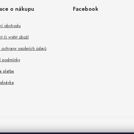
ace o nákupu
Facebook
ní obchodu
t či vrátit zboží
 ochrany osobních údajů
 podmínky
 platba
ednávka