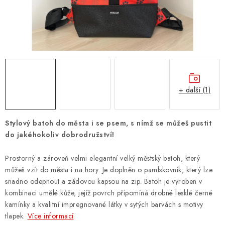
ZNAČKY
PŘIHLÁSIT SE
REGISTROVAT
+ další (1)
O nás
Kontakty
Hodnocení obchodu
Jak vyměnit či vrátit zboží
Podmínky ochrany osobních údajů
Stylový batoh do města i se psem, s nímž se můžeš pustit
Obchodní podmínky
Doprava a platba
Moje objednávka
do jakéhokoliv dobrodružství!
Prostorný a zároveň velmi elegantní velký městský batoh, který
můžeš vzít do města i na hory. Je doplněn o pamlskovník, který lze
snadno odepnout a zádovou kapsou na zip. Batoh je vyroben v
kombinaci umělé kůže, jejíž povrch připomíná drobné lesklé černé
kamínky a kvalitní impregnované látky v sytých barvách s motivy
tlapek.
Více informací