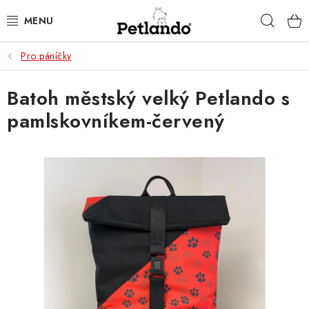
Přejít
Hleda
na
obsah
Pro páníčky
PRO PSY
Batoh městský velký Petlando s
PRO KOČKY
pamlskovníkem-červený
PRO PÁNÍČKY
ZACHRAŇ PRODUKT
O NÁS
BLOG
KONTAKTY