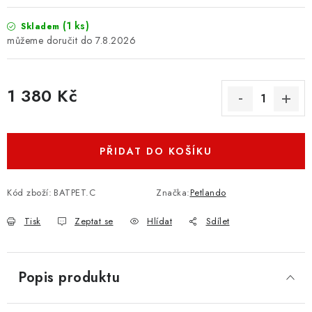
(1 ks)
Skladem
7.8.2026
1 380 Kč
Měrná cena:
PŘIDAT DO KOŠÍKU
Kód zboží:
BATPET.C
Značka:
Petlando
Tisk
Zeptat se
Hlídat
Sdílet
Popis produktu