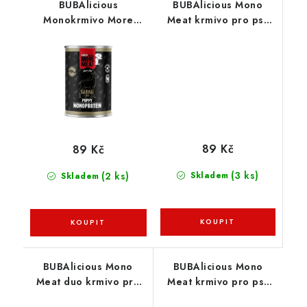
BUBAlicious
BUBAlicious Mono
Monokrmivo More
Meat krmivo pro psy
Meat pro štěňata Pure
Pure Line 400g krůtí
Line 400g srnčí
89 Kč
89 Kč
(3 ks)
(2 ks)
Skladem
Skladem
BUBAlicious Mono
BUBAlicious Mono
Meat duo krmivo pro
Meat krmivo pro psy
psy Pure Line 400g
Pure Line 400g kachní