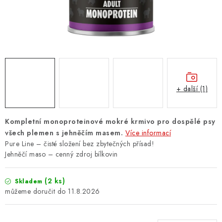
ZNAČKY
PŘIHLÁSIT SE
REGISTROVAT
+ další (1)
O nás
Kontakty
Hodnocení obchodu
Jak vyměnit či vrátit zboží
Podmínky ochrany osobních údajů
Kompletní monoproteinové mokré krmivo pro dospělé psy
Obchodní podmínky
Doprava a platba
Moje objednávka
všech plemen s jehněčím masem.
Více informací
Pure Line – čisté složení bez zbytečných přísad!
Jehněčí maso – cenný zdroj bílkovin
(2 ks)
Skladem
11.8.2026