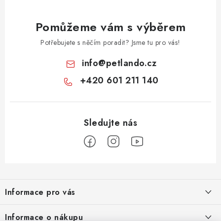
Pomůžeme vám s výběrem
Potřebujete s něčím poradit? Jsme tu pro vás!
info
@
petlando.cz
+420 601 211 140
Z
á
Informace pro vás
p
a
Nové věrnostní podmínky
Informace o nákupu