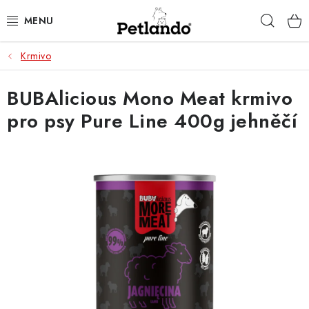
Přejít
Hleda
na
obsah
Krmivo
PRO PSY
BUBAlicious Mono Meat krmivo
PRO KOČKY
pro psy Pure Line 400g jehněčí
PRO PÁNÍČKY
ZACHRAŇ PRODUKT
O NÁS
BLOG
KONTAKTY