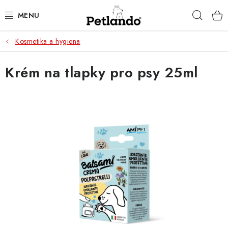
Přejít
Hleda
na
obsah
Kosmetika a hygiena
PRO PSY
Krém na tlapky pro psy 25ml
PRO KOČKY
PRO PÁNÍČKY
ZACHRAŇ PRODUKT
O NÁS
BLOG
KONTAKTY