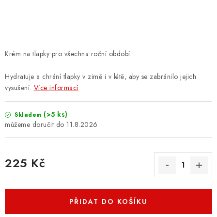
ZNAČKY
PŘIHLÁSIT SE
Krém na tlapky pro všechna roční období.
REGISTROVAT
Hydratuje a chrání tlapky v zimě i v létě, aby se zabránilo jejich
vysušení.
Více informací
O nás
Kontakty
Hodnocení obchodu
Jak vyměnit či vrátit zboží
Podmínky ochrany osobních údajů
(>5 ks)
Skladem
11.8.2026
Obchodní podmínky
Doprava a platba
Moje objednávka
225 Kč
Měrná cena:
PŘIDAT DO KOŠÍKU