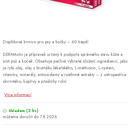
ZNAČKY
PŘIHLÁSIT SE
REGISTROVAT
Doplňkové krmivo pro psy a kočky – 60 kapslí
DERMActiv je přípravek určený k podpoře správného stavu kůže a
O nás
Kontakty
Hodnocení obchodu
srsti psů a koček. Obsahuje pečlivě vybrané složení ingrediencí, jako
Jak vyměnit či vrátit zboží
Podmínky ochrany osobních údajů
je rybí olej, olej z brutnáku lékařského, L-methionin, L-cystein,
vitamíny, minerály, antioxidanty a rostlinné extrakty – z ostropestřce
Obchodní podmínky
Doprava a platba
Moje objednávka
skvrnitého, kopřivy a přesličky rolní.
Více informací
(2 ks)
Skladem
7.8.2026