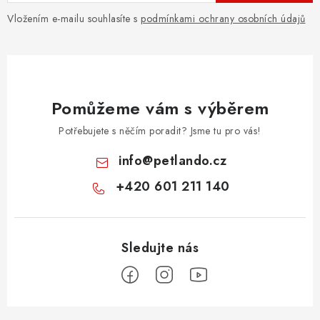
Vložením e-mailu souhlasíte s
podmínkami ochrany osobních údajů
Pomůžeme vám s výběrem
Potřebujete s něčím poradit? Jsme tu pro vás!
info
@
petlando.cz
+420 601 211 140
Z