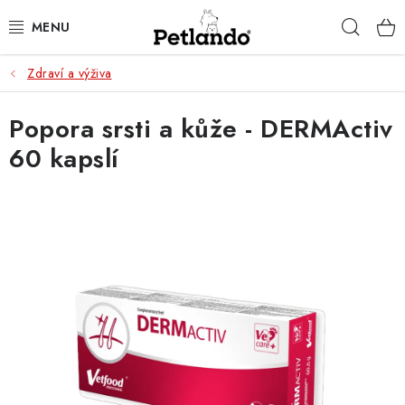
Přejít
Hleda
na
obsah
Zdraví a výživa
PRO PSY
Popora srsti a kůže - DERMActiv
PRO KOČKY
60 kapslí
PRO PÁNÍČKY
ZACHRAŇ PRODUKT
O NÁS
BLOG
KONTAKTY