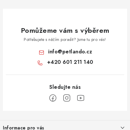
Pomůžeme vám s výběrem
Potřebujete s něčím poradit? Jsme tu pro vás!
info
@
petlando.cz
+420 601 211 140
Z
á
Informace pro vás