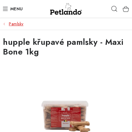
Přejít
Hleda
na
obsah
Pamlsky
PRO PSY
hupple křupavé pamlsky - Maxi
PRO KOČKY
Bone 1kg
PRO PÁNÍČKY
ZACHRAŇ PRODUKT
O NÁS
BLOG
KONTAKTY