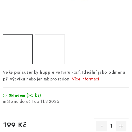
ZNAČKY
PŘIHLÁSIT SE
REGISTROVAT
O nás
Kontakty
Hodnocení obchodu
Jak vyměnit či vrátit zboží
Podmínky ochrany osobních údajů
Velké
psí sušenky hupple
ve tvaru kostí.
Ideální jako odměna
Obchodní podmínky
Doprava a platba
Moje objednávka
při výcviku
nebo jen tak pro radost.
Více informací
(>5 ks)
Skladem
11.8.2026
199 Kč
Měrná cena: