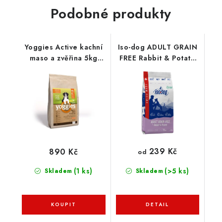
Podobné produkty
Yoggies Active kachní
Iso-dog ADULT GRAIN
maso a zvěřina 5kg
FREE Rabbit & Potato
minigranule
Mini & Small Breeds
239 Kč
890 Kč
od
(1 ks)
(>5 ks)
Skladem
Skladem