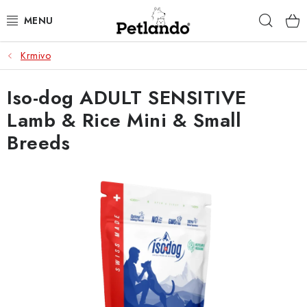
Přejít
Hleda
na
obsah
Krmivo
PRO PSY
Iso-dog ADULT SENSITIVE
PRO KOČKY
Lamb & Rice Mini & Small
PRO PÁNÍČKY
Breeds
ZACHRAŇ PRODUKT
O NÁS
BLOG
KONTAKTY