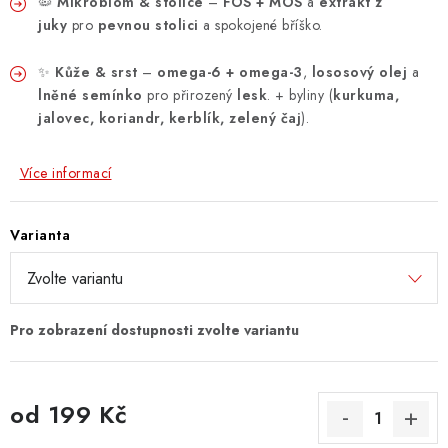
🦠
Mikrobiom & stolice
–
FOS + MOS
a
extrakt z
juky
pro
pevnou stolici
a spokojené bříško.
✨
Kůže & srst
–
omega-6 + omega-3
,
lososový olej
a
lněné semínko
pro přirozený
lesk
. + byliny (
kurkuma,
jalovec, koriandr, kerblík, zelený čaj
).
Více informací
Varianta
od
199 Kč
Měrná cena: