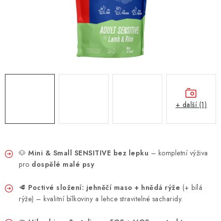
ZNAČKY
PŘIHLÁSIT SE
REGISTROVAT
O nás
Kontakty
Hodnocení obchodu
+ další (1)
Jak vyměnit či vrátit zboží
Podmínky ochrany osobních údajů
Obchodní podmínky
Doprava a platba
Moje objednávka
🐶
Mini & Small SENSITIVE bez lepku
– kompletní výživa
pro
dospělé malé psy
🥩
Poctivé složení: jehněčí maso + hnědá rýže
(+ bílá
rýže) – kvalitní bílkoviny a lehce stravitelné sacharidy.