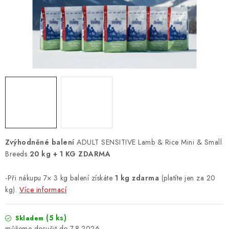
ZNAČKY
PŘIHLÁSIT SE
REGISTROVAT
O nás
Kontakty
Hodnocení obchodu
Jak vyměnit či vrátit zboží
Podmínky ochrany osobních údajů
Obchodní podmínky
Doprava a platba
Moje objednávka
Zvýhodněné balení
ADULT SENSITIVE Lamb & Rice Mini & Small
Breeds
20 kg + 1 KG ZDARMA
-
Při nákupu 7× 3 kg balení získáte
1 kg zdarma
(platíte jen za 20
kg).
Více informací
(5 ks)
Skladem
7.8.2026