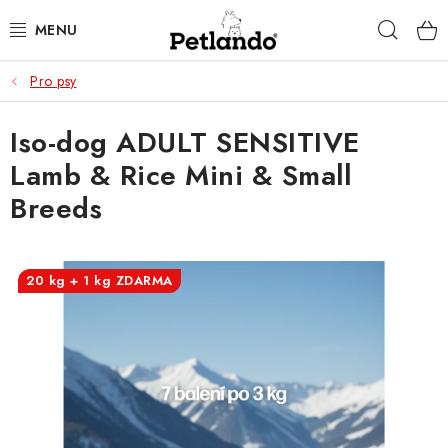
Přejít
Hleda
na
obsah
Pro psy
PRO PSY
Iso-dog ADULT SENSITIVE
PRO KOČKY
Lamb & Rice Mini & Small
PRO PÁNÍČKY
Breeds
ZACHRAŇ PRODUKT
20 kg + 1 kg ZDARMA
O NÁS
BLOG
KONTAKTY