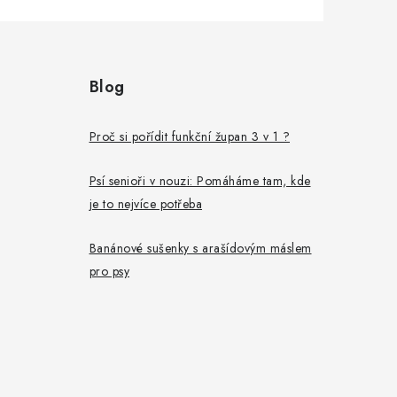
Blog
Proč si pořídit funkční župan 3 v 1 ?
Psí senioři v nouzi: Pomáháme tam, kde
je to nejvíce potřeba
Banánové sušenky s arašídovým máslem
pro psy