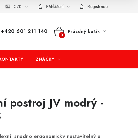
dní podmínky
CZK
Doprava a platba
Moje objednávka
Přihlášení
Registrace
+420 601 211 140
Prázdný košík
NÁKUPNÍ
KOŠÍK
KONTAKTY
ZNAČKY
ní postroj JV modrý -
S
lexní, snadno ergonomicky nastavitelný a