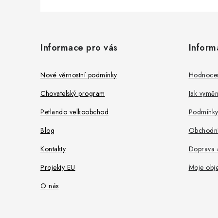
Z
á
Informace pro vás
Inform
p
a
Nové věrnostní podmínky
Hodnoce
t
Chovatelský program
Jak vyměni
í
Petlando velkoobchod
Podmínky
Blog
Obchodní
Kontakty
Doprava a
Projekty EU
Moje obj
O nás