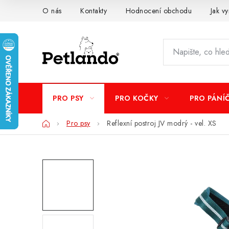
Přejít
O nás
Kontakty
Hodnocení obchodu
Jak vy
na
obsah
PRO PSY
PRO KOČKY
PRO PÁNÍ
Domů
Pro psy
Reflexní postroj JV modrý - vel. XS