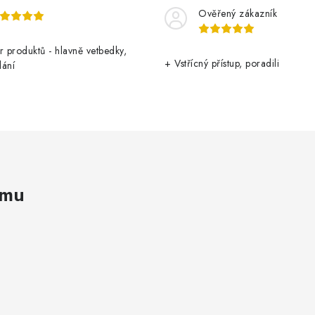
Ověřený zákazník
r produktů - hlavně vetbedky,
+ Vstřícný přístup, poradili
dání
amu