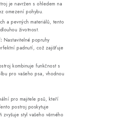
troj je navržen s ohledem na
bez omezení pohybu.
h a pevných materiálů, tento
dlouhou životnost.
:
Nastavitelné popruhy
fektní padnutí, což zajišťuje
stroj kombinuje funkčnost s
olbu pro vašeho psa, vhodnou
ální pro majitele psů, kteří
Tento postroj poskytuje
 zvyšuje styl vašeho věrného