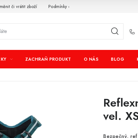
měnit či vrátit zboží
Podmínky ochrany osobních údajů
Obcho
ČKY
ZACHRAŇ PRODUKT
O NÁS
BLOG
Reflex
vel. X
Bezpečný, ref