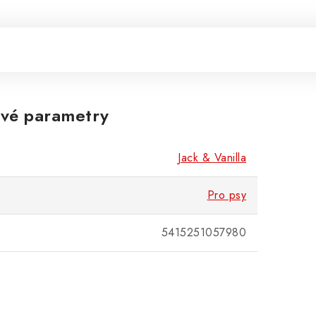
vé parametry
Jack & Vanilla
Pro psy
5415251057980