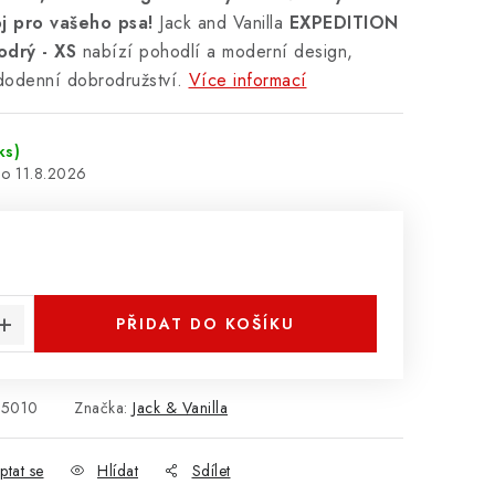
oj pro vašeho psa!
Jack and Vanilla
EXPEDITION
odrý - XS
nabízí pohodlí a moderní design,
dodenní dobrodružství.
Více informací
ks)
11.8.2026
:
PŘIDAT DO KOŠÍKU
H5010
Značka:
Jack & Vanilla
ptat se
Hlídat
Sdílet