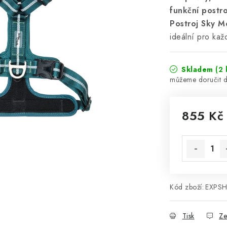
funkční postr
Postroj Sky M
ideální pro kaž
Skladem
(2 
855 Kč
Měrná cena
Kód zboží:
EXPS
Tisk
Ze