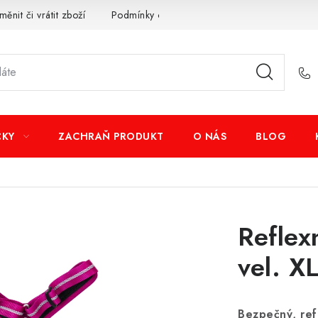
měnit či vrátit zboží
Podmínky ochrany osobních údajů
Obcho
ČKY
ZACHRAŇ PRODUKT
O NÁS
BLOG
Reflex
vel. X
Bezpečný, ref