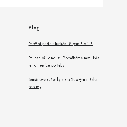
Blog
Proč si pořídit funkční župan 3 v 1 ?
Psí senioři v nouzi: Pomáháme tam, kde
je to nejvíce potřeba
Banánové sušenky s arašídovým máslem
pro psy