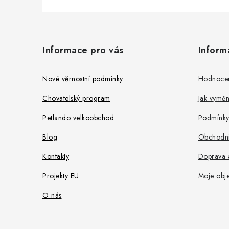
Z
á
Informace pro vás
Inform
p
a
Nové věrnostní podmínky
Hodnoce
t
Chovatelský program
Jak vyměni
í
Petlando velkoobchod
Podmínky
Blog
Obchodní
Kontakty
Doprava a
Projekty EU
Moje obj
O nás