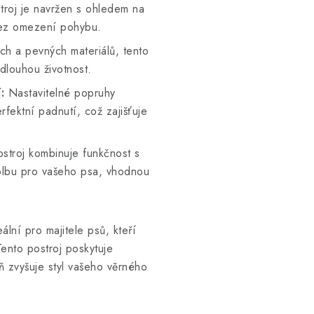
troj je navržen s ohledem na
bez omezení pohybu.
h a pevných materiálů, tento
dlouhou životnost.
:
Nastavitelné popruhy
fektní padnutí, což zajišťuje
stroj kombinuje funkčnost s
olbu pro vašeho psa, vhodnou
ální pro majitele psů, kteří
Tento postroj poskytuje
 zvyšuje styl vašeho věrného