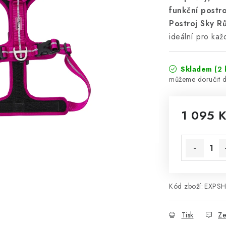
funkční postr
Postroj Sky R
ideální pro kaž
Skladem
(2 
1 095 
Měrná cena
Kód zboží:
EXPS
Tisk
Ze