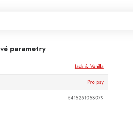
vé parametry
Jack & Vanilla
Pro psy
5415251058079