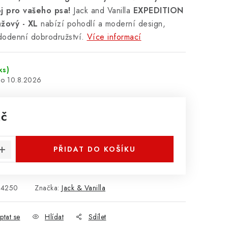
oj pro vašeho psa!
Jack and Vanilla
EXPEDITION
ůžový - XL
nabízí pohodlí a moderní design,
dodenní dobrodružství.
Více informací
ks)
10.8.2026
Kč
:
PŘIDAT DO KOŠÍKU
H4250
Značka:
Jack & Vanilla
ptat se
Hlídat
Sdílet