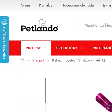
Přejít
O nás
Kontakty
Hodnocení obchodu
Jak vy
na
obsah
PRO PSY
PRO KOČKY
PRO PÁNÍ
Domů
Pro psy
Reflexní postroj JV růžový - vel. XL