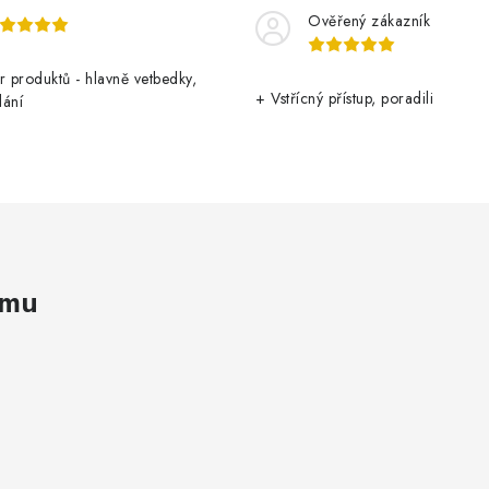
Ověřený zákazník
r produktů - hlavně vetbedky,
+ Vstřícný přístup, poradili
dání
amu