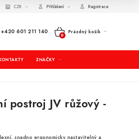
dní podmínky
CZK
Doprava a platba
Moje objednávka
Přihlášení
Registrace
+420 601 211 140
Prázdný košík
NÁKUPNÍ
KOŠÍK
KONTAKTY
ZNAČKY
ní postroj JV růžový -
L
lexní, snadno ergonomicky nastavitelný a