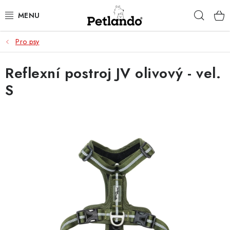
Přejít
Hleda
na
obsah
Pro psy
PRO PSY
Reflexní postroj JV olivový - vel.
PRO KOČKY
S
PRO PÁNÍČKY
ZACHRAŇ PRODUKT
O NÁS
BLOG
KONTAKTY