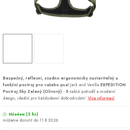
ZNAČKY
PŘIHLÁSIT SE
REGISTROVAT
O nás
Kontakty
Hodnocení obchodu
Jak vyměnit či vrátit zboží
Podmínky ochrany osobních údajů
Obchodní podmínky
Doprava a platba
Moje objednávka
Bezpečný, reflexní, snadno ergonomicky nastavitelný a
funkční postroj pro vašeho psa!
Jack and Vanilla
EXPEDITION
Postroj Sky Zelený (Olivový) - S
nabízí pohodlí a moderní
design, ideální pro každodenní dobrodružství.
Více informací
(2 ks)
Skladem
11.8.2026