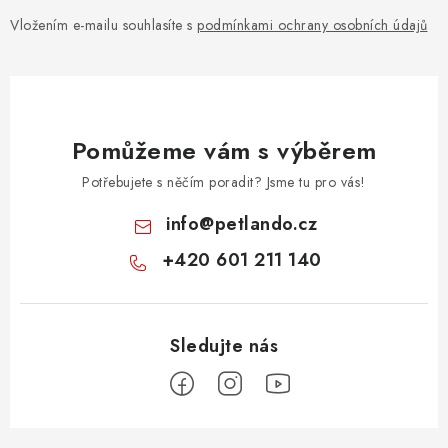
Vložením e-mailu souhlasíte s
podmínkami ochrany osobních údajů
Pomůžeme vám s výběrem
Potřebujete s něčím poradit? Jsme tu pro vás!
info
@
petlando.cz
+420 601 211 140
Z