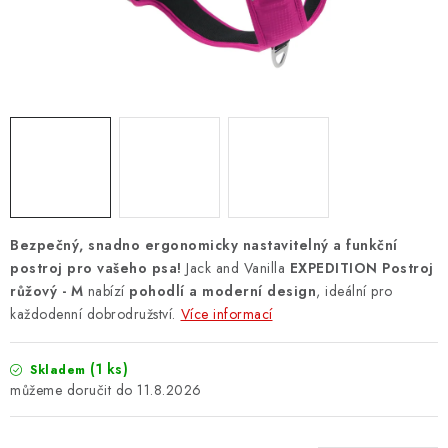
ZNAČKY
PŘIHLÁSIT SE
REGISTROVAT
O nás
Kontakty
Hodnocení obchodu
Jak vyměnit či vrátit zboží
Podmínky ochrany osobních údajů
Bezpečný, snadno ergonomicky nastavitelný a funkční
Obchodní podmínky
Doprava a platba
Moje objednávka
postroj pro vašeho psa!
Jack and Vanilla
EXPEDITION Postroj
růžový - M
nabízí
pohodlí a moderní design
, ideální pro
každodenní dobrodružství.
Více informací
(1 ks)
Skladem
11.8.2026