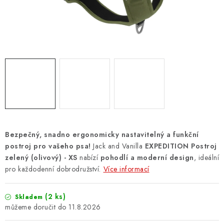
ZNAČKY
PŘIHLÁSIT SE
REGISTROVAT
O nás
Kontakty
Hodnocení obchodu
Jak vyměnit či vrátit zboží
Podmínky ochrany osobních údajů
Obchodní podmínky
Doprava a platba
Moje objednávka
Bezpečný, snadno ergonomicky nastavitelný a funkční
postroj pro vašeho psa!
Jack and Vanilla
EXPEDITION Postroj
zelený (olivový) - XS
nabízí
pohodlí a moderní design
, ideální
pro každodenní dobrodružství.
Více informací
(2 ks)
Skladem
11.8.2026