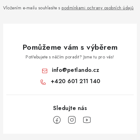
Vložením e-mailu souhlasíte s
podmínkami ochrany osobních údajů
Pomůžeme vám s výběrem
Potřebujete s něčím poradit? Jsme tu pro vás!
info
@
petlando.cz
+420 601 211 140
Z