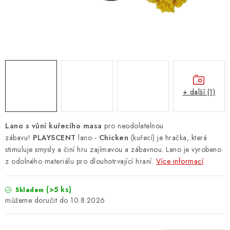
ZNAČKY
PŘIHLÁSIT SE
REGISTROVAT
+ další (1)
O nás
Kontakty
Hodnocení obchodu
Jak vyměnit či vrátit zboží
Podmínky ochrany osobních údajů
Lano s vůní kuřecího masa
pro neodolatelnou
Obchodní podmínky
Doprava a platba
Moje objednávka
zábavu!
PLAYSCENT
lano -
Chicken
(kuřecí) je hračka, která
stimuluje smysly a činí hru zajímavou a zábavnou. Lano je vyrobeno
z odolného materiálu pro dlouhotrvající hraní.
Více informací
(>5 ks)
Skladem
10.8.2026