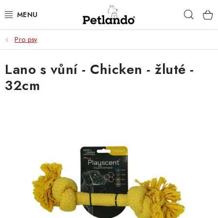
Přejít
Hleda
na
obsah
Pro psy
PRO PSY
Lano s vůní - Chicken - žluté -
PRO KOČKY
32cm
PRO PÁNÍČKY
ZACHRAŇ PRODUKT
O NÁS
BLOG
KONTAKTY