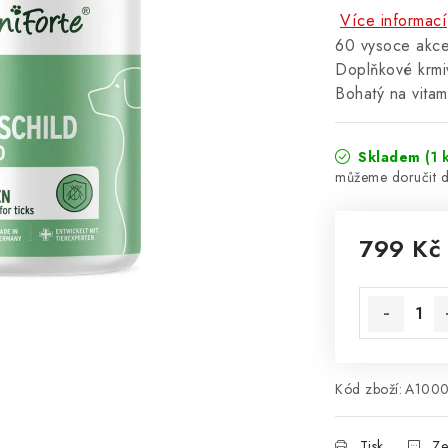
Více informací
60 vysoce akce
Doplňkové krmi
Bohatý na vitam
Skladem
(1 
799 Kč
Měrná cena
Kód zboží:
A100
Tisk
Ze