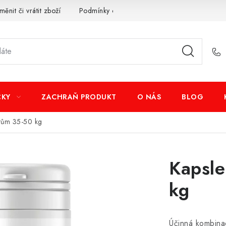
měnit či vrátit zboží
Podmínky ochrany osobních údajů
Obcho
ČKY
ZACHRAŇ PRODUKT
O NÁS
BLOG
ťatům 35-50 kg
Kapsle
kg
Účinná kombinac