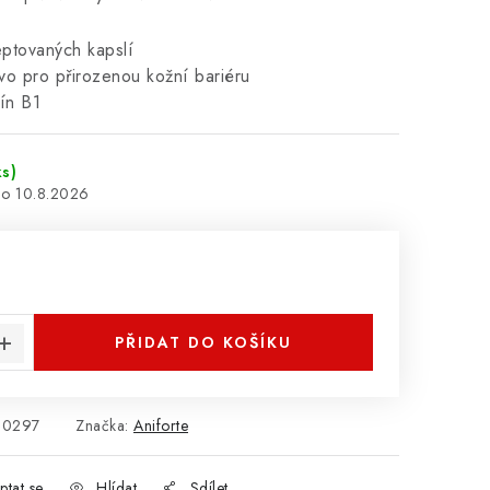
ptovaných kapslí
vo pro přirozenou kožní bariéru
ín B1
ks)
10.8.2026
:
PŘIDAT DO KOŠÍKU
00297
Značka:
Aniforte
ptat se
Hlídat
Sdílet