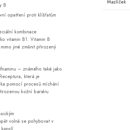
Mazlíček
y B
ní opatření proti klíšťatům
peciální kombinace
ko vitamin B1. Vitamin B
 mimo jiné změnit přirozený
 thiaminu – známého také jako
Receptura, která je
čka pomocí procesů míchání
irozenou kožní bariéru
asickým
 opět volně se pohybovat v
 kapslí.