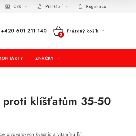
dní podmínky
CZK
Doprava a platba
Moje objednávka
Přihlášení
Registrace
+420 601 211 140
Prázdný košík
NÁKUPNÍ
KOŠÍK
KONTAKTY
ZNAČKY
 proti klíšťatům 35-50
e pivovarských kvasnic a vitamínu B1