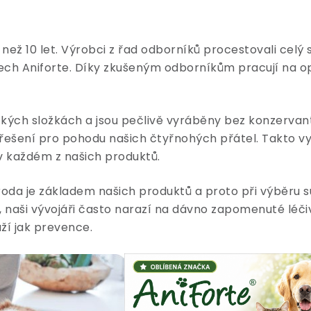
ež 10 let. Výrobci z řad odborníků procestovali celý svě
ktech Aniforte. Díky zkušeným odborníkům pracují na opt
ckých složkách a jsou pečlivě vyráběny bez konzervan
í řešení pro pohodu našich čtyřnohých přátel. Takto v
 v každém z našich produktů.
říroda je základem našich produktů a proto při výběru
 naši vývojáři často narazí na dávno zapomenuté léčiv
ží jak prevence.