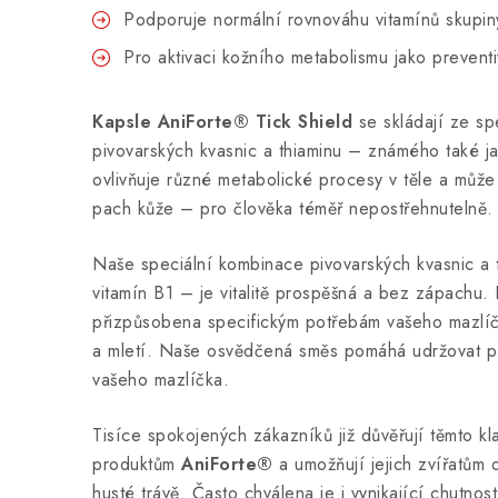
Podporuje normální rovnováhu vitamínů skupin
Pro aktivaci kožního metabolismu jako preventiv
Kapsle AniForte® Tick Shield
se skládají ze s
pivovarských kvasnic a thiaminu – známého také ja
ovlivňuje různé metabolické procesy v těle a může
pach kůže – pro člověka téměř nepostřehnutelně.
Naše speciální kombinace pivovarských kvasnic a
vitamín B1 – je vitalitě prospěšná a bez zápachu. 
přizpůsobena specifickým potřebám vašeho mazlí
a mletí. Naše osvědčená směs pomáhá udržovat př
vašeho mazlíčka.
Tisíce spokojených zákazníků již důvěřují těmto kl
produktům
AniForte®
a umožňují jejich zvířatům
husté trávě. Často chválena je i vynikající chutnost