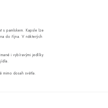
t s pamlskem. Kapsle lze
na do října. V některých
mané i vybíravými jedlíky.
jídla.
ě mimo dosah světla.