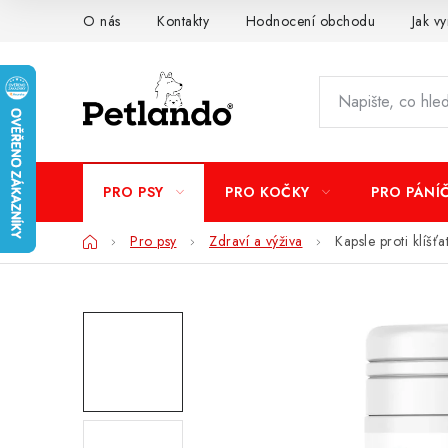
Přejít
O nás
Kontakty
Hodnocení obchodu
Jak vy
na
obsah
PRO PSY
PRO KOČKY
PRO PÁNÍ
Domů
Pro psy
Zdraví a výživa
Kapsle proti klíš