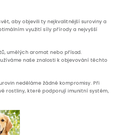
t, aby objevili ty nejkvalitnější suroviny a
imálním využití síly přírody a nejvyšší
tů, umělých aromat nebo přísad.
yužíváme naše znalosti k objevování těchto
 surovin neděláme žádné kompromisy. Při
é rostliny, které podporují imunitní systém,