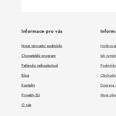
Z
á
Informace pro vás
Inform
p
a
Nové věrnostní podmínky
Hodnoce
t
Chovatelský program
Jak vyměni
í
Petlando velkoobchod
Podmínky
Blog
Obchodní
Kontakty
Doprava a
Projekty EU
Moje obj
O nás