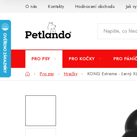
Přejít
O nás
Kontakty
Hodnocení obchodu
Jak vy
na
obsah
PRO PSY
PRO KOČKY
PRO PÁNÍ
Domů
Pro psy
Hračky
KONG Extreme - černý X