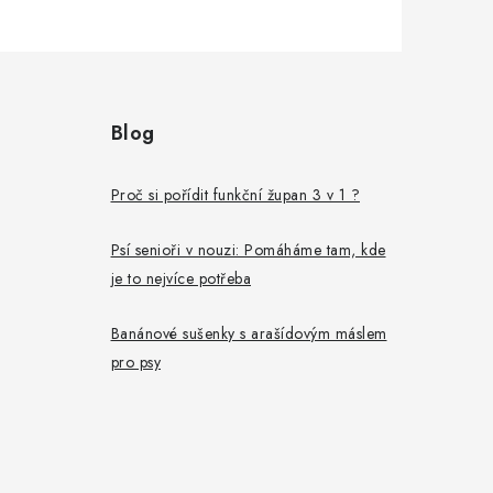
Blog
Proč si pořídit funkční župan 3 v 1 ?
Psí senioři v nouzi: Pomáháme tam, kde
je to nejvíce potřeba
Banánové sušenky s arašídovým máslem
pro psy