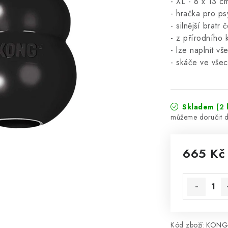
-
XL - 8 x 13 c
- hračka pro 
-
silnější brat
-
z přírodního 
- lze naplnit v
- skáče ve vše
Skladem
(2 
665 Kč
Měrná cena
Kód zboží:
KONG