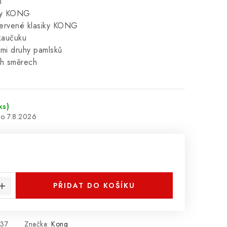
m
psy KONG
r červené klasiky KONG
kaučuku
šemi druhy pamlsků
ch směrech
ks)
7.8.2026
:
PŘIDAT DO KOŠÍKU
37
Značka:
Kong