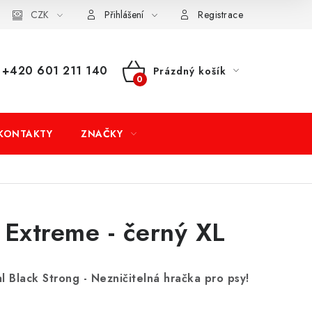
dní podmínky
CZK
Doprava a platba
Moje objednávka
Přihlášení
Registrace
+420 601 211 140
Prázdný košík
NÁKUPNÍ
KOŠÍK
KONTAKTY
ZNAČKY
Extreme - černý XL
 Black Strong - Nezničitelná hračka pro psy!