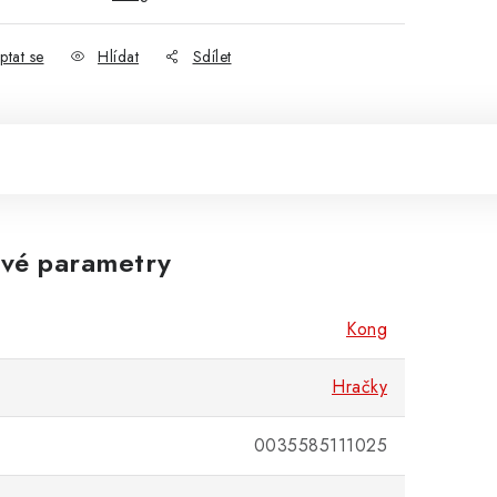
ptat se
Hlídat
Sdílet
vé parametry
Kong
Hračky
0035585111025