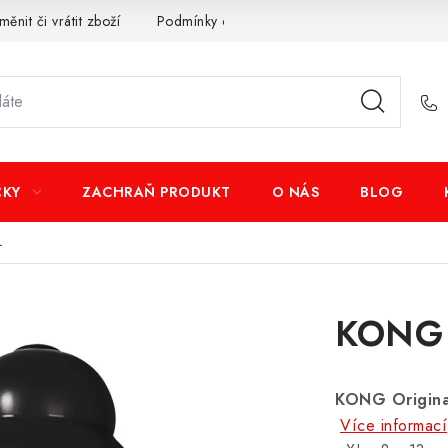
měnit či vrátit zboží
Podmínky ochrany osobních údajů
Obcho
ČKY
ZACHRAŇ PRODUKT
O NÁS
BLOG
L
KONG 
KONG Original
Více informací