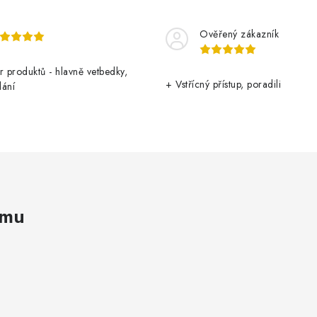
Ověřený zákazník
r produktů - hlavně vetbedky,
+ Vstřícný přístup, poradili
dání
amu