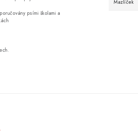
Mazlíček
poručovány psími školami a
kách
ech.
e