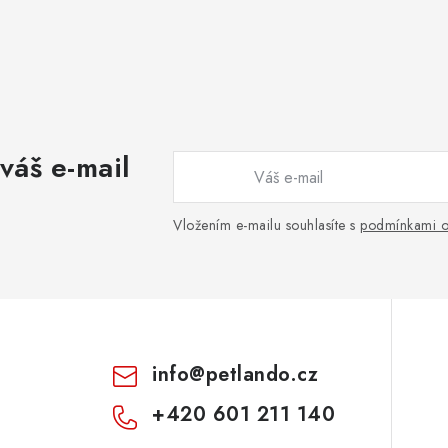
váš e-mail
Vložením e-mailu souhlasíte s
podmínkami o
info
@
petlando.cz
+420 601 211 140