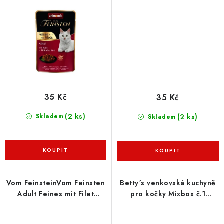
telecí s kuřecím 85 g
králík a kuřecí filet 85 g
35 Kč
35 Kč
(2 ks)
(2 ks)
Skladem
Skladem
Vom FeinsteinVom Feinsten
Betty´s venkovská kuchyně
Adult Feines mit Filet
pro kočky Mixbox č.1
kapsička pro kočky drůbeží
12x100g
s treskou 85 g