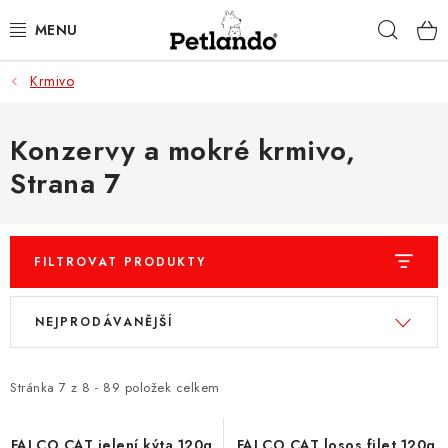
Přejít
Hleda
na
obsah
Krmivo
PRO PSY
PRO KOČKY
Konzervy a mokré krmivo
,
Strana 7
PRO PÁNÍČKY
ZACHRAŇ PRODUKT
FILTROVAT PRODUKTY
O NÁS
V
Ř
NEJPRODÁVANĚJŠÍ
ý
a
BLOG
p
z
i
e
Stránka
7
z
8
-
89
položek celkem
KONTAKTY
s
n
FALCO CAT jelení kýta 120g
FALCO CAT losos filet 120g