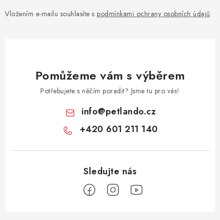
Vložením e-mailu souhlasíte s
podmínkami ochrany osobních údajů
Pomůžeme vám s výběrem
Potřebujete s něčím poradit? Jsme tu pro vás!
info
@
petlando.cz
+420 601 211 140
Z