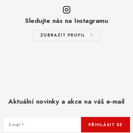
p
o
r
v
v
á
Sledujte nás na Instagramu
k
n
y
í
ZOBRAZIT PROFIL
v
ý
p
i
s
u
Aktuální novinky a akce na váš e-mail
E-mail
PŘIHLÁSIT SE