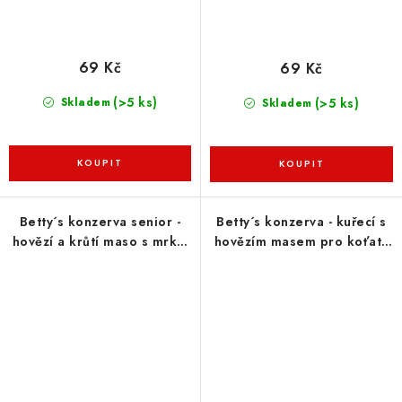
69 Kč
69 Kč
(>5 ks)
(>5 ks)
Skladem
Skladem
Betty´s konzerva senior -
Betty´s konzerva - kuřecí s
hovězí a krůtí maso s mrkví
hovězím masem pro koťata
a lososovým olejem pro
400g
kočky 400g