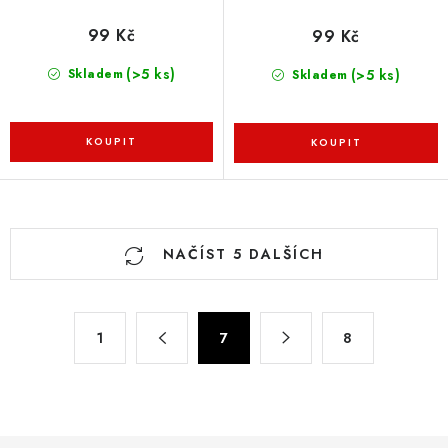
99 Kč
99 Kč
(>5 ks)
(>5 ks)
Skladem
Skladem
O
NAČÍST 5 DALŠÍCH
v
l
á
S
d
1
7
8
t
a
r
c
á
n
í
k