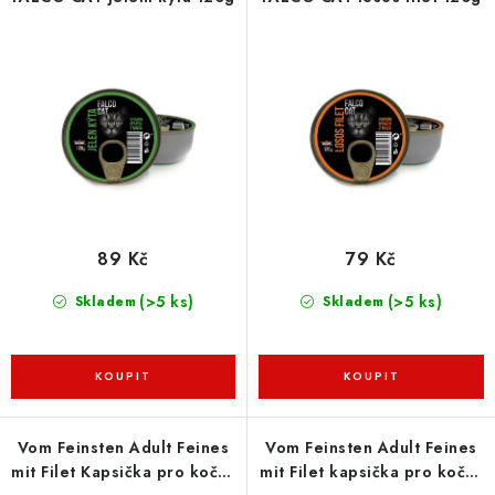
p
í
ZNAČKY
r
p
o
r
PŘIHLÁSIT SE
d
o
u
d
REGISTROVAT
k
u
t
k
ů
t
O nás
Kontakty
Hodnocení obchodu
ů
Jak vyměnit či vrátit zboží
Podmínky ochrany osobních údajů
89 Kč
79 Kč
Obchodní podmínky
Doprava a platba
Moje objednávka
(>5 ks)
(>5 ks)
Skladem
Skladem
Vom Feinsten Adult Feines
Vom Feinsten Adult Feines
mit Filet Kapsička pro kočky
mit Filet kapsička pro kočky