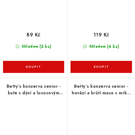
89 Kč
119 Kč
(5 ks)
(4 ks)
Skladem
Skladem
Betty´s konzerva senior -
Betty´s konzerva senior -
kuře s dýní a lososovým
hovězí a krůtí maso s mrkví
olejem pro kočky 200g
a lososovým olejem pro
kočky 200g