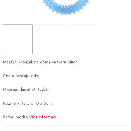
ZNAČKY
PŘIHLÁSIT SE
REGISTROVAT
O nás
Kontakty
Hodnocení obchodu
Masážní kroužek na dásně ve tvaru Stitch.
Jak vyměnit či vrátit zboží
Podmínky ochrany osobních údajů
Čistí a posiluje zuby.
Obchodní podmínky
Doprava a platba
Moje objednávka
Masíruje dásně při žvýkání.
Rozměry:
18,5 x 10 x 6cm
Barva: modrá
Více informací