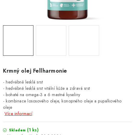
ZNAČKY
PŘIHLÁSIT SE
REGISTROVAT
O nás
Kontakty
Hodnocení obchodu
Jak vyměnit či vrátit zboží
Podmínky ochrany osobních údajů
Krmný olej Fellharmonie
Obchodní podmínky
Doprava a platba
Moje objednávka
- hedvábně lesklá srst
- hedvábně lesklá srst
vitální kůže a zdravá srst
- bohaté na omega-3 a 6 mastné kyseliny
- kombinace lososového oleje, konopného oleje a pupalkového
oleje
Více informací
(1 ks)
Skladem