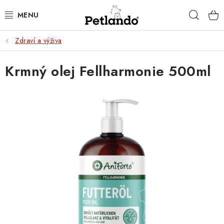
Přejít
Hleda
na
obsah
Zdraví a výživa
PRO PSY
Krmný olej Fellharmonie 500ml
PRO KOČKY
PRO PÁNÍČKY
ZACHRAŇ PRODUKT
O NÁS
BLOG
KONTAKTY