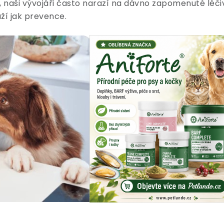
 naši vývojáři často narazí na dávno zapomenuté léčiv
ží jak prevence.