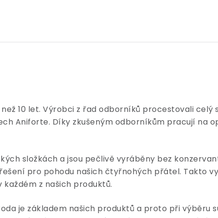
ež 10 let. Výrobci z řad odborníků procestovali celý svě
ktech Aniforte. Díky zkušeným odborníkům pracují na opt
ckých složkách a jsou pečlivě vyráběny bez konzervan
í řešení pro pohodu našich čtyřnohých přátel. Takto v
 v každém z našich produktů.
říroda je základem našich produktů a proto při výběru