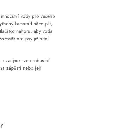
 množství vody pro vašeho
tyřnohý kamarád něco pít,
tlačítko nahoru, aby voda
iForte®
pro psy již není
a zaujme svou robustní
na zápěstí nebo její
ky