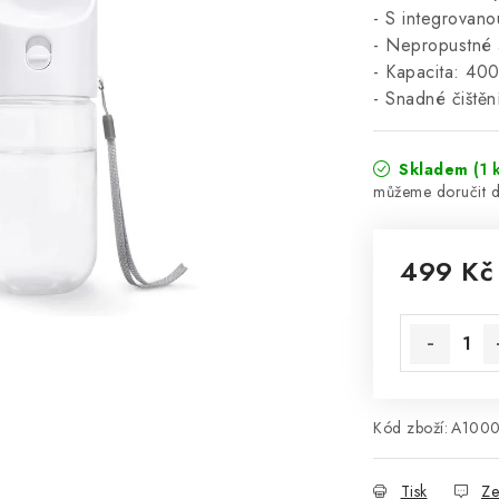
- S integrovano
- Nepropustné a
- Kapacita: 40
- Snadné čištěn
Skladem
(1 
499 Kč
Měrná cena
Kód zboží:
A100
Tisk
Ze