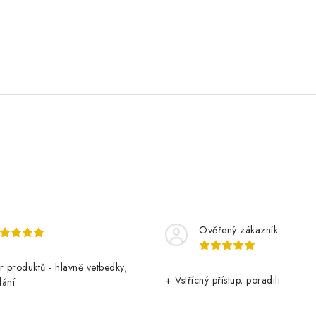
e
Ověřený zákazník
r produktů - hlavně vetbedky,
+ Vstřícný přístup, poradili
dání