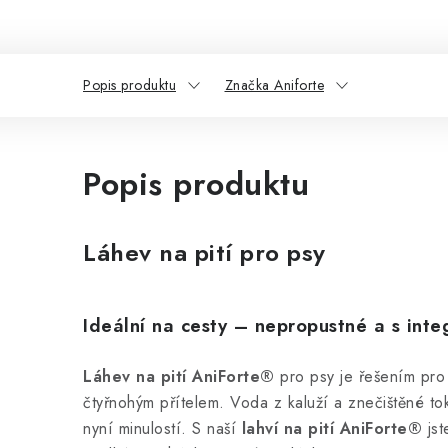
Popis produktu
Značka Aniforte
Popis produktu
Láhev na pití pro psy
Ideální na cesty – nepropustné a s inte
Láhev
na pití AniForte®
pro psy je řešením pro
čtyřnohým přítelem.
Voda z kaluží a znečištěné to
nyní minulostí.
S naší
lahví na pití AniForte®
js