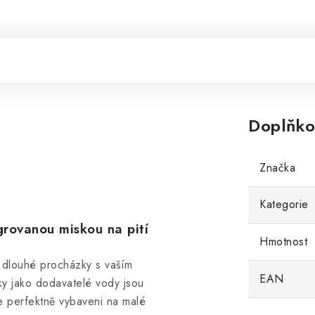
Doplňko
Značka
Kategorie
grovanou miskou na pití
Hmotnost
 dlouhé procházky s vaším
EAN
ky jako dodavatelé vody jsou
te perfektně vybaveni na malé