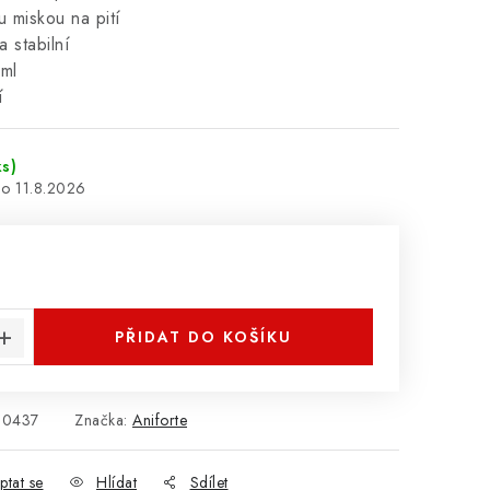
u miskou na pití
 stabilní
0ml
í
ks)
11.8.2026
:
PŘIDAT DO KOŠÍKU
00437
Značka:
Aniforte
ptat se
Hlídat
Sdílet