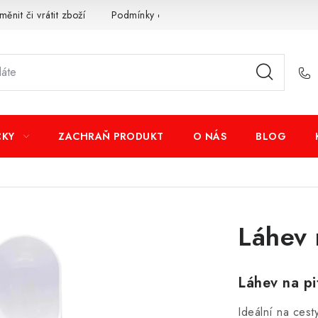
měnit či vrátit zboží
Podmínky ochrany osobních údajů
Obcho
ČKY
ZACHRAŇ PRODUKT
O NÁS
BLOG
Láhev 
Láhev na pi
Ideální na cest