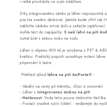
i velké procházky se svým miláčkem.
Díky integrovanému zámku je láhev nepropustná a
psa lze snadno dávkovat.
Jakmile bude chtít váš č
nakloňte nádobu mírně dolů a zatlačte zajišťovací 
mohla téct do napáječky.
S naší lahví na pití An
nutné brát s sebou misku na vodu
.
Láhev o objemu 400 ml je vyrobena z PET & ABS 
kvalitou.
Praktický popruh usnadňuje nošení láhve 
připevnění k tašce.
Přehled
výhod
láhve na pití AniForte® :
- Ideální na cesty při tréninku, chůzi a cestování
- Láhev s
integrovanou miskou na pití
- Netěsnost:
Voda teče pouze stisknutím tlačítka
- Postačí snadné ruční čištění - nedávejte do myč