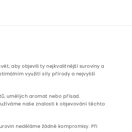
t, aby objevili ty nejkvalitnější suroviny a
imálním využití síly přírody a nejvyšší
tů, umělých aromat nebo přísad.
yužíváme naše znalosti k objevování těchto
 surovin neděláme žádné kompromisy. Při