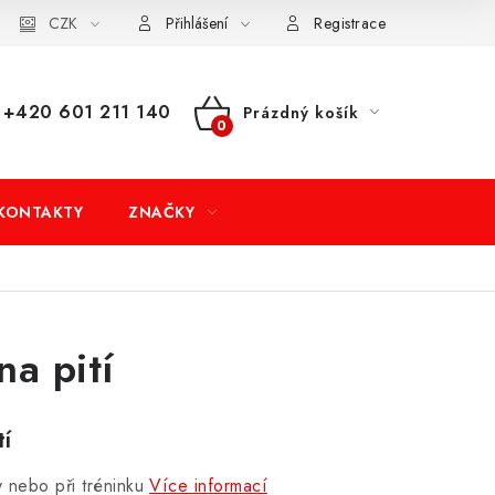
dní podmínky
CZK
Doprava a platba
Moje objednávka
Přihlášení
Registrace
+420 601 211 140
Prázdný košík
NÁKUPNÍ
KOŠÍK
KONTAKTY
ZNAČKY
na pití
tí
y nebo při tréninku
Více informací