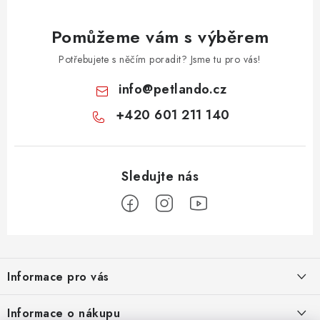
Pomůžeme vám s výběrem
Potřebujete s něčím poradit? Jsme tu pro vás!
info
@
petlando.cz
+420 601 211 140
Z
á
Informace pro vás
p
a
Nové věrnostní podmínky
Informace o nákupu