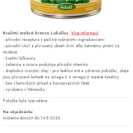
ZNAČKY
PŘIHLÁSIT SE
Kvalitní mokré krmivo Lukullus
Více informací
REGISTROVAT
- přírodní receptura s pečlivě vybranými ingrediencemi
- p
ůvodní chuť
a přirozený obsah živin díky šetrnému plnění za
studena
-
kvalitní bílkoviny
O nás
Kontakty
Hodnocení obchodu
- zelenina a ovoce
poskytuje přírodní vitamíny
Jak vyměnit či vrátit zboží
Podmínky ochrany osobních údajů
- doplněno různými oleji - pro lesklou srst a zdravou pokožku, oleje
jsou přirozeně bohaté na omega-3 a omega-6 mastné kyseliny
Obchodní podmínky
Doprava a platba
Moje objednávka
- bez chemických přísad a konzervačních látek
- vyrobeno v Německu
Položka byla vyprodána…
Na objednávku
14.8.2026