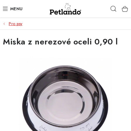
Přejít
Hleda
na
obsah
Pro psy
PRO PSY
Miska z nerezové oceli 0,90 l
PRO KOČKY
PRO PÁNÍČKY
ZACHRAŇ PRODUKT
O NÁS
BLOG
KONTAKTY