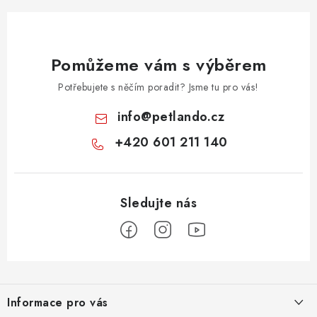
Pomůžeme vám s výběrem
Potřebujete s něčím poradit? Jsme tu pro vás!
info
@
petlando.cz
+420 601 211 140
Z
á
Informace pro vás
p