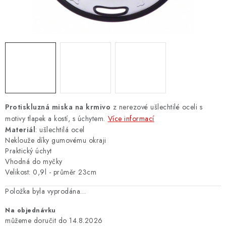
ZNAČKY
PŘIHLÁSIT SE
REGISTROVAT
O nás
Kontakty
Hodnocení obchodu
Protiskluzná miska na krmivo
z nerezové ušlechtilé oceli s
Jak vyměnit či vrátit zboží
Podmínky ochrany osobních údajů
motivy tlapek a kostí, s úchytem.
Více informací
Materiál
: ušlechtilá ocel
Obchodní podmínky
Doprava a platba
Moje objednávka
Neklouže díky gumovému okraji
Praktický úchyt
Vhodná do myčky
Velikost: 0,9l - průměr 23cm
Položka byla vyprodána…
Na objednávku
14.8.2026