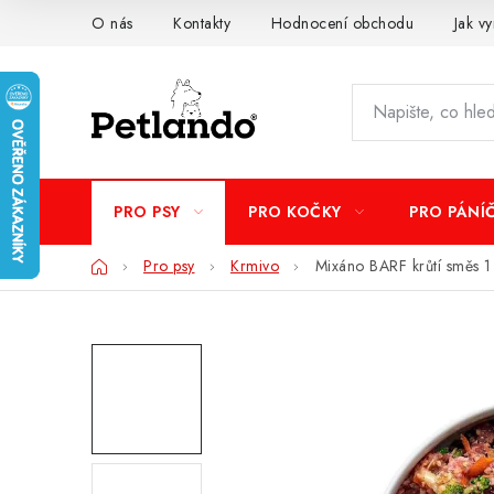
Přejít
O nás
Kontakty
Hodnocení obchodu
Jak vy
na
obsah
PRO PSY
PRO KOČKY
PRO PÁNÍ
Domů
Pro psy
Krmivo
Mixáno BARF krůtí směs 1