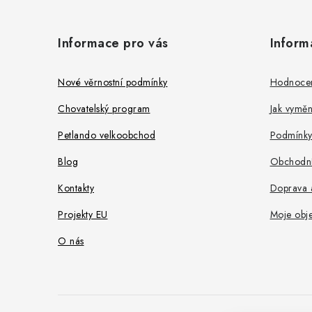
Z
á
Informace pro vás
Inform
p
a
Nové věrnostní podmínky
Hodnoce
t
Chovatelský program
Jak vyměni
í
Petlando velkoobchod
Podmínky
Blog
Obchodní
Kontakty
Doprava a
Projekty EU
Moje obj
O nás