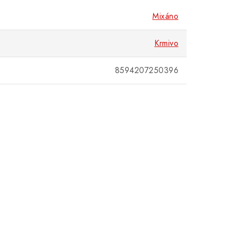
Mixáno
Krmivo
8594207250396