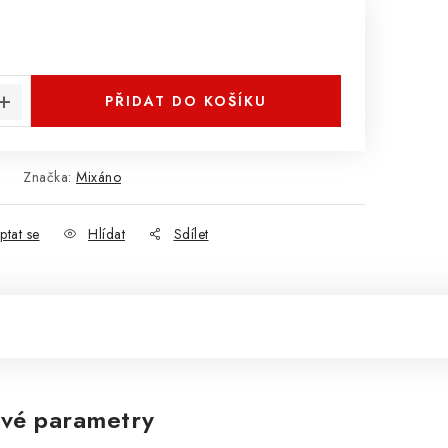
:
PŘIDAT DO KOŠÍKU
Značka:
Mixáno
ptat se
Hlídat
Sdílet
vé parametry