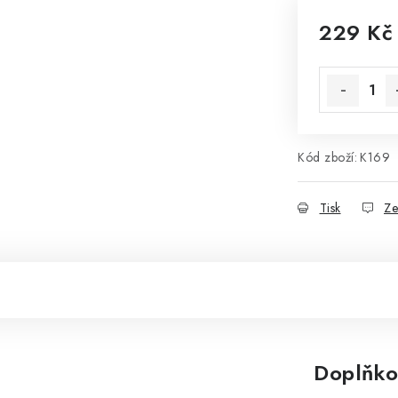
229 Kč
Měrná cena
Kód zboží:
K169
Tisk
Ze
Doplňko