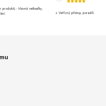
r produktů - hlavně vetbedky,
+ Vstřícný přístup, poradili
dání
amu