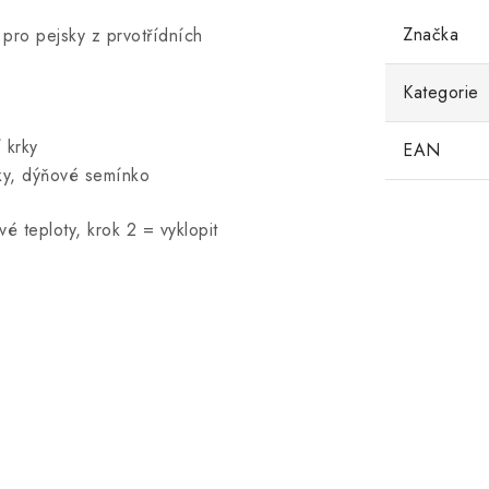
Značka
 pro pejsky z prvotřídních
Kategorie
í krky
EAN
inky, dýňové semínko
é teploty, krok 2 = vyklopit