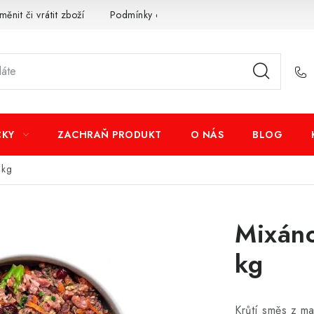
měnit či vrátit zboží
Podmínky ochrany osobních údajů
Obcho
ČKY
ZACHRAŇ PRODUKT
O NÁS
BLOG
 kg
Mixáno
kg
Krůtí směs z ma