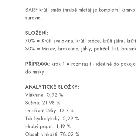
BARF krůtí směs (hrubě mletá) je kompletní krmivo
surovin.
SLOŽENÍ:
70% = Krůtí svalovina, krůtí srdce, krůtí játra, krůt
30% = Mrkev, brokolice, jáhly, petržel. list, brus
PŘÍPRAVA:
krok 1 = rozmrazit - ideálně do pokojov
do misky
ANALYTICKÉ SLOŽKY:
Vláknina: 0,92 %
Sušina: 21,98 %
Dusíkaté látky: 12,7 %
Tuk hydrolytický: 5,29 %
Hrubý popel: 1,19 %
Obsah vlhkosti: 78,02 %