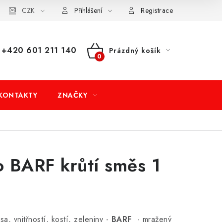
dní podmínky
CZK
Doprava a platba
Moje objednávka
Přihlášení
Registrace
+420 601 211 140
Prázdný košík
NÁKUPNÍ
KOŠÍK
KONTAKTY
ZNAČKY
 BARF krůtí směs 1
sa, vnitřností, kostí, zeleniny
-
BARF
- mražený