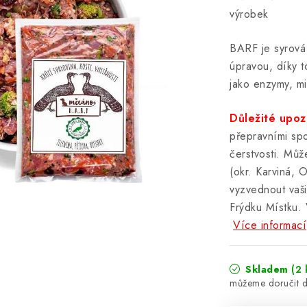
výrobek
BARF je syrová 
úpravou, díky t
jako enzymy, mi
Důležité upoz
přepravními spol
čerstvosti. Můž
(okr. Karviná, 
vyzvednout vaš
Frýdku Místku. 
Více informací
Skladem
(2 