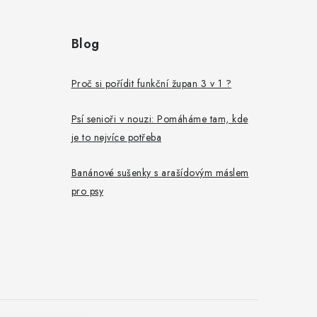
Blog
Proč si pořídit funkční župan 3 v 1 ?
Psí senioři v nouzi: Pomáháme tam, kde
je to nejvíce potřeba
Banánové sušenky s arašídovým máslem
pro psy