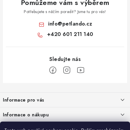
Pomůžeme vám s výběrem
Potřebujete s něčím poradit? Jsme tu pro vás!
info
@
petlando.cz
+420 601 211 140
Z
á
Informace pro vás
p
a
Nové věrnostní podmínky
Informace o nákupu
t
Chovatelský program
í
Facebook
Hodnocení obchodu