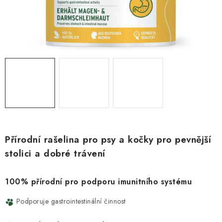
ZNAČKY
PŘIHLÁSIT SE
REGISTROVAT
O nás
Kontakty
Hodnocení obchodu
Jak vyměnit či vrátit zboží
Podmínky ochrany osobních údajů
Obchodní podmínky
Doprava a platba
Moje objednávka
Přírodní rašelina pro psy a kočky pro pevnější
stolici a dobré trávení
100% přírodní pro podporu imunitního systému
Podporuje gastrointestinální činnost