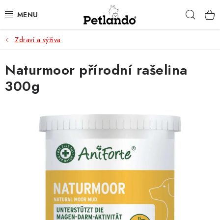
Přejít
Hleda
na
obsah
Zdraví a výživa
PRO PSY
Naturmoor přírodní rašelina
PRO KOČKY
300g
PRO PÁNÍČKY
ZACHRAŇ PRODUKT
O NÁS
BLOG
KONTAKTY