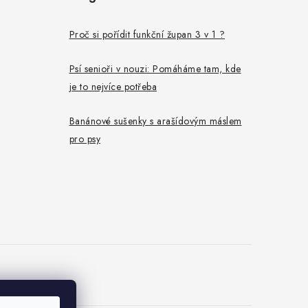
Proč si pořídit funkční župan 3 v 1 ?
Psí senioři v nouzi: Pomáháme tam, kde
je to nejvíce potřeba
Banánové sušenky s arašídovým máslem
pro psy