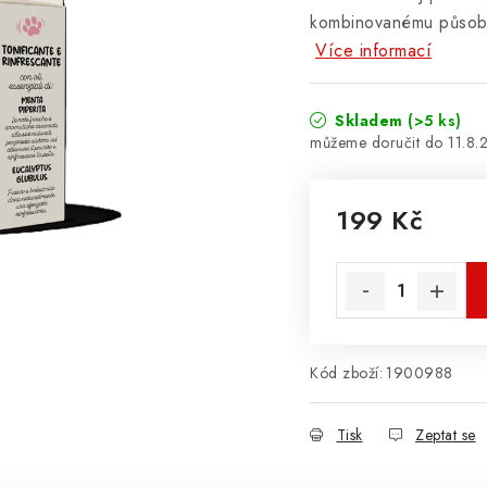
kombinovanému působe
Více informací
Skladem
(>5 ks)
11.8.
199 Kč
Měrná cena:
Kód zboží:
1900988
Tisk
Zeptat se