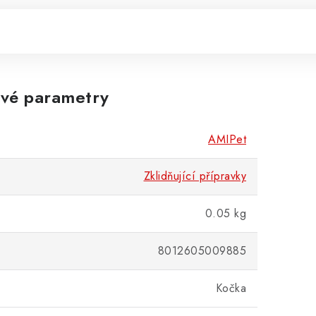
vé parametry
AMIPet
Zklidňující přípravky
0.05 kg
8012605009885
Kočka