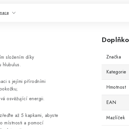
rmace
Doplňko
Značka
cím složením díky
 hlubulus.
Kategorie
ci s jejími přírodními
Hmotnost
 pokožku;
vá osvěžující energii.
EAN
zřeďte až 5 kapkami, abyste
Mazlíček
do místnosti a pomocí