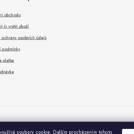
ní obchodu
t či vrátit zboží
 ochrany osobních údajů
 podmínky
 platba
ednávka
oužívá soubory cookie. Dalším procházením tohoto