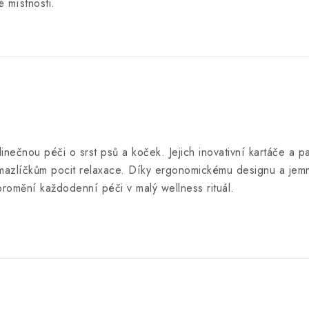
 místnosti.
dinečnou péči o srst psů a koček. Jejich inovativní kartáče a p
í mazlíčkům pocit relaxace. Díky ergonomickému designu a je
romění každodenní péči v malý wellness rituál.