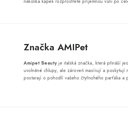
několika kapek rozprostřete příjemnou vůni po celé
Značka AMIPet
Amipet Beauty
je italská značka, která přináší je
uvolněné chlupy, ale zároveň masírují a poskytuj
postarají o pohodlí vašeho čtyřnohého parťáka a p