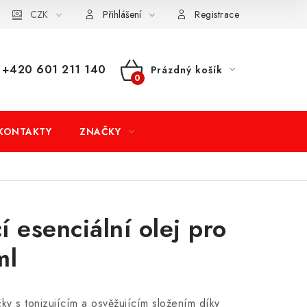
dní podmínky
CZK
Doprava a platba
Moje objednávka
Přihlášení
Registrace
+420 601 211 140
Prázdný košík
NÁKUPNÍ
KOŠÍK
KONTAKTY
ZNAČKY
í esenciální olej pro
ml
čky s tonizujícím a osvěžujícím složením díky