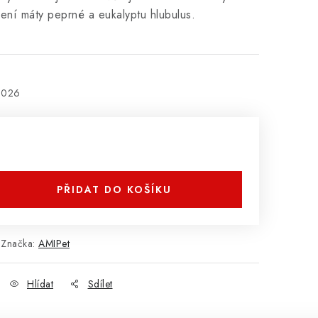
ní máty peprné a eukalyptu hlubulus.
2026
PŘIDAT DO KOŠÍKU
Značka:
AMIPet
Hlídat
Sdílet