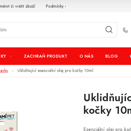
měnit či vrátit zboží
Podmínky ochrany osobních údajů
Obcho
ČKY
ZACHRAŇ PRODUKT
O NÁS
BLOG
ravky
Uklidňující esenciální olej pro kočky 10ml
Uklidňujíc
kočky 10
Esenciální olej pro ko