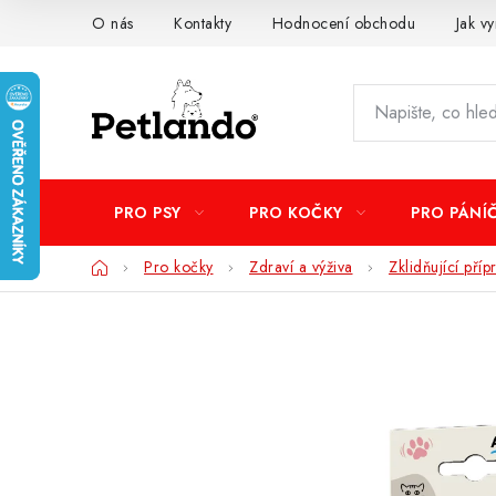
Přejít
O nás
Kontakty
Hodnocení obchodu
Jak vy
na
obsah
PRO PSY
PRO KOČKY
PRO PÁNÍ
Domů
Pro kočky
Zdraví a výživa
Zklidňující příp