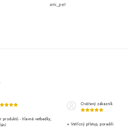
ami_pet
e
Ověřený zákazník
r produktů - hlavně vetbedky,
+ Vstřícný přístup, poradili
dání