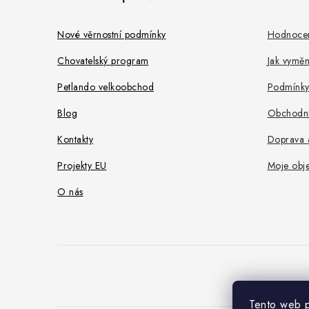
p
a
Nové věrnostní podmínky
Hodnoce
t
Chovatelský program
Jak vyměni
í
Petlando velkoobchod
Podmínky
Blog
Obchodní
Kontakty
Doprava a
Projekty EU
Moje obj
O nás
Tento web p