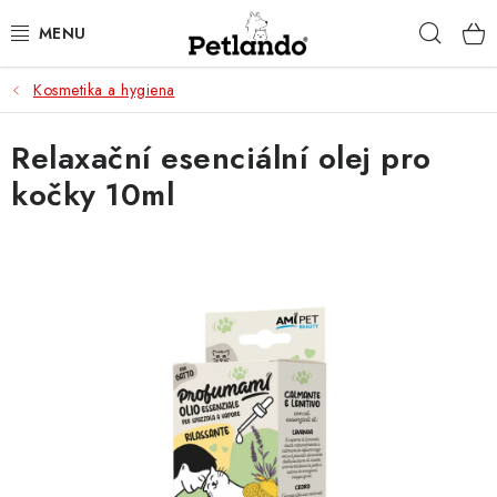
Přejít
Hleda
na
obsah
Kosmetika a hygiena
PRO PSY
Relaxační esenciální olej pro
PRO KOČKY
kočky 10ml
PRO PÁNÍČKY
ZACHRAŇ PRODUKT
O NÁS
BLOG
KONTAKTY