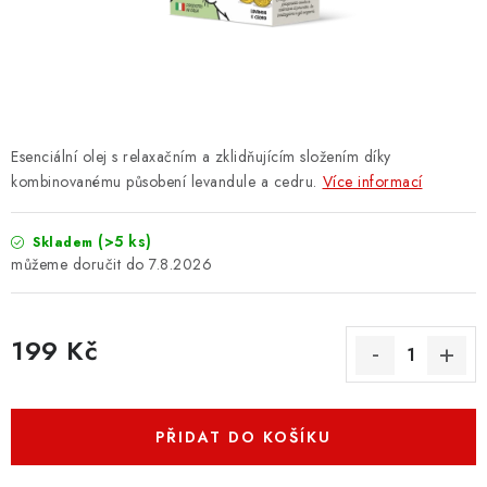
ZNAČKY
PŘIHLÁSIT SE
REGISTROVAT
Esenciální olej s relaxačním a zklidňujícím složením díky
kombinovanému působení levandule a cedru.
Více informací
O nás
Kontakty
Hodnocení obchodu
(>5 ks)
Skladem
Jak vyměnit či vrátit zboží
Podmínky ochrany osobních údajů
7.8.2026
Obchodní podmínky
Doprava a platba
Moje objednávka
199 Kč
Měrná cena:
PŘIDAT DO KOŠÍKU