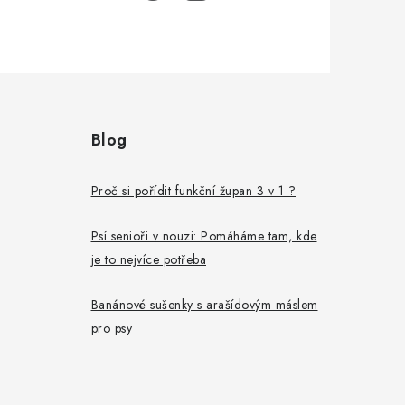
Blog
Proč si pořídit funkční župan 3 v 1 ?
Psí senioři v nouzi: Pomáháme tam, kde
je to nejvíce potřeba
Banánové sušenky s arašídovým máslem
pro psy