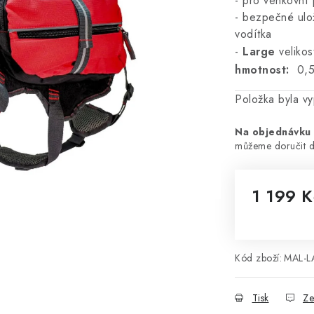
- pro venkovní 
-
bezpečné ulož
vodítka
-
Large
velikos
h
motnost
:
0,5
Položka byla 
Na objednávku
1 199 K
Měrná cena
Kód zboží:
MAL-L
Tisk
Ze