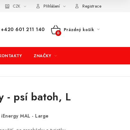
dní podmínky
CZK
Doprava a platba
Moje objednávka
Přihlášení
Registrace
+420 601 211 140
Prázdný košík
NÁKUPNÍ
KOŠÍK
KONTAKTY
ZNAČKY
y - psí batoh, L
 iEnergy MAL - Large