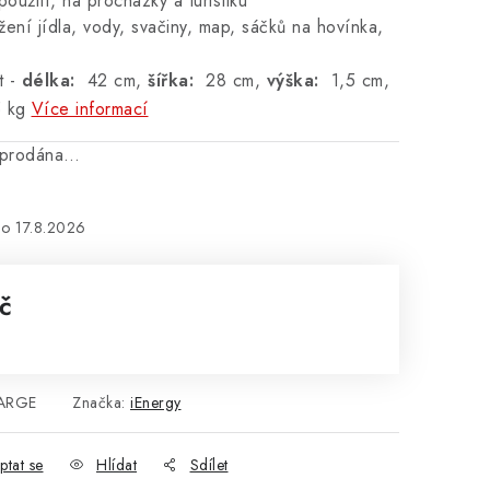
použití,
na procházky a turistiku
ení jídla, vody, svačiny, map, sáčků na hovínka,
t -
d
élka
:
42 cm,
š
ířka
:
28 cm,
v
ýška
:
1,5 cm,
 kg
Více informací
vyprodána…
17.8.2026
č
:
ARGE
Značka:
iEnergy
ptat se
Hlídat
Sdílet