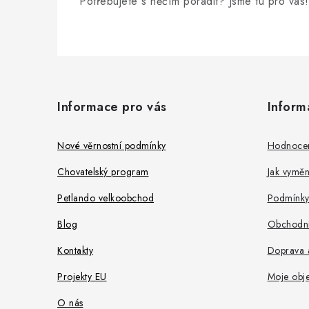
Potřebujete s něčím poradit? Jsme tu pro vás!
Z
á
Informace pro vás
Inform
p
a
Nové věrnostní podmínky
Hodnoce
t
Chovatelský program
Jak vyměni
í
Petlando velkoobchod
Podmínky
Blog
Obchodní
Kontakty
Doprava a
Projekty EU
Moje obj
O nás