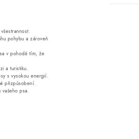
 všestrannost.
ahu pohybu a zároveň
psa v pohodě tím, že
 a turistiku.
sy s vysokou energií.
lé přizpůsobení.
ou vašeho psa.