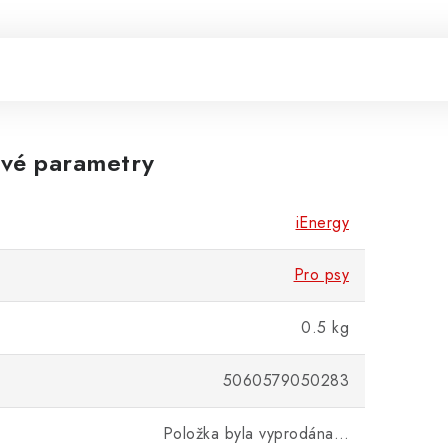
vé parametry
iEnergy
Pro psy
0.5 kg
5060579050283
Položka byla vyprodána…