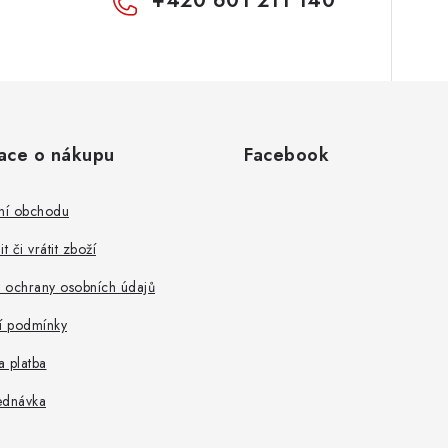
+420 601 211 140
ace o nákupu
Facebook
ní obchodu
t či vrátit zboží
 ochrany osobních údajů
 podmínky
 platba
ednávka