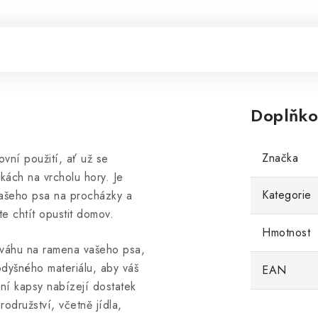
Doplňko
Značka
vní použití, ať už se
ách na vrcholu hory. Je
Kategorie
vašeho psa na procházky a
te chtít opustit domov.
Hmotnost
l váhu na ramena vašeho psa,
odyšného materiálu, aby váš
EAN
ní kapsy nabízejí dostatek
odružství, včetně jídla,