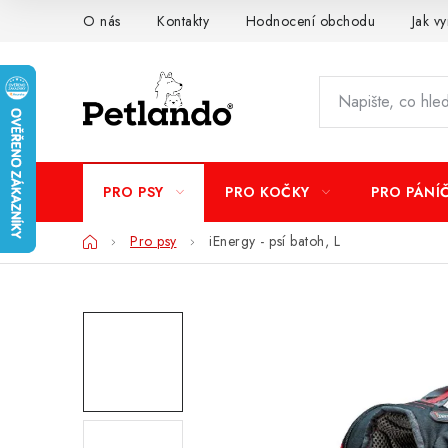
Přejít
O nás
Kontakty
Hodnocení obchodu
Jak vy
na
obsah
PRO PSY
PRO KOČKY
PRO PÁNÍ
Domů
Pro psy
iEnergy - psí batoh, L