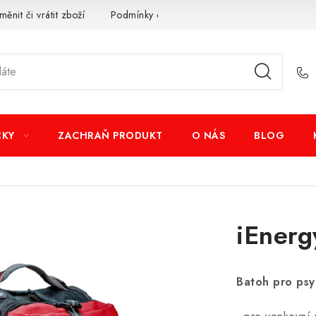
měnit či vrátit zboží
Podmínky ochrany osobních údajů
Obcho
ČKY
ZACHRAŇ PRODUKT
O NÁS
BLOG
iEnerg
Batoh pro psy