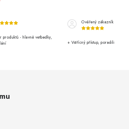
Ověřený zákazník
r produktů - hlavně vetbedky,
+ Vstřícný přístup, poradili
dání
amu