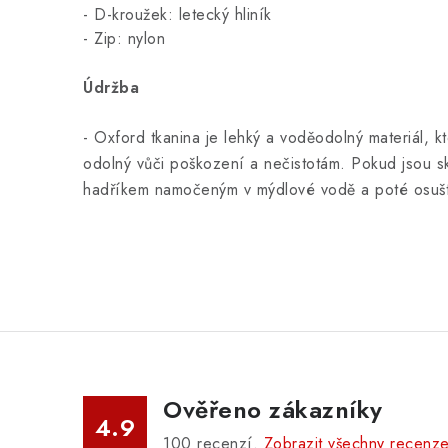
- D-kroužek: letecký hliník
- Zip: nylon
Údržba
- Oxford tkanina je lehký a voděodolný materiál, kt
odolný vůči poškození a nečistotám. Pokud jsou s
hadříkem namočeným v mýdlové vodě a poté osušt
Ověřeno zákazníky
4.9
100
recenzí.
Zobrazit všechny recenz