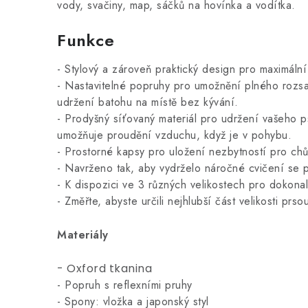
vody, svačiny, map, sáčků na hovínka a vodítka.
Funkce
- Stylový a zároveň praktický design pro maximální
- Nastavitelné popruhy pro umožnění plného rozs
udržení batohu na místě bez kývání.
- Prodyšný síťovaný materiál pro udržení vašeho 
umožňuje proudění vzduchu, když je v pohybu.
- Prostorné kapsy pro uložení nezbytností pro chůzi
- Navrženo tak, aby vydrželo náročné cvičení se p
- K dispozici ve 3 různých velikostech pro dokona
- Změřte, abyste určili nejhlubší část velikosti prs
Materiály
- Oxford tkanina
- Popruh s reflexními pruhy
- Spony: vložka a japonský styl