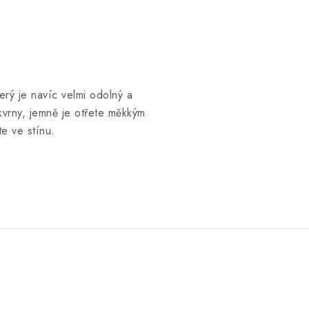
erý je navíc velmi odolný a
kvrny, jemně je otřete měkkým
e ve stínu.
e