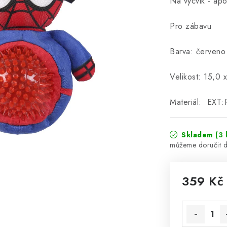
Na výcvik - apo
Pro zábavu
Barva: červeno
Velikost:
15,0 
Materiál:
EXT:
Skladem
(3 
359 Kč
Měrná cena