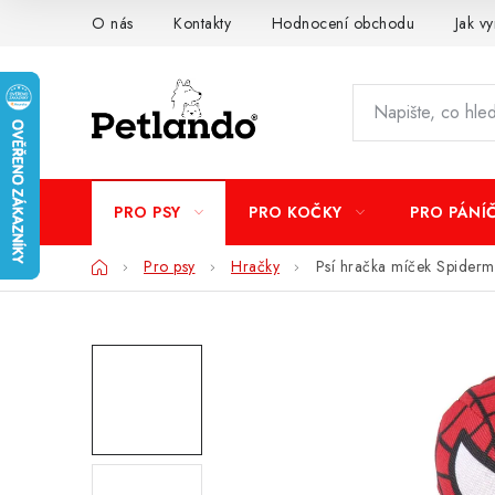
Přejít
O nás
Kontakty
Hodnocení obchodu
Jak vy
na
obsah
PRO PSY
PRO KOČKY
PRO PÁNÍ
Domů
Pro psy
Hračky
Psí hračka míček Spider