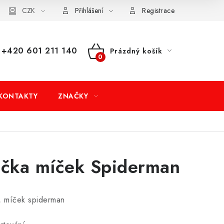
dní podmínky
CZK
Doprava a platba
Moje objednávka
Přihlášení
Registrace
+420 601 211 140
Prázdný košík
NÁKUPNÍ
KOŠÍK
KONTAKTY
ZNAČKY
ačka míček Spiderman
, míček spiderman