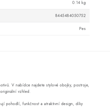
0.14 kg
8445484050752
Pes
tivů. V nabídce najdete stylové obojky, postroje,
originální vzhled.
í pohodlí, funkčnost a atraktivní design, díky