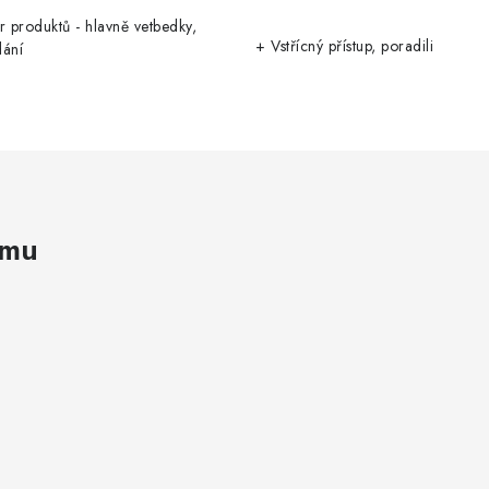
r produktů - hlavně vetbedky,
+ Vstřícný přístup, poradili
dání
amu