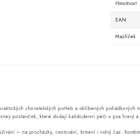
Hmotnost
EAN
Mazlíček
praktických chovatelských potřeb a oblíbených pohádkových mo
isney postaviček, které dodají každodenní péči o psa hravý a 
vání – na procházky, cestování, krmení i volný čas. Kombinuj