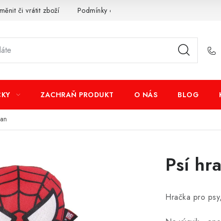
měnit či vrátit zboží
Podmínky ochrany osobních údajů
Obcho
ČKY
ZACHRAŇ PRODUKT
O NÁS
BLOG
man
Psí hr
Hračka pro psy