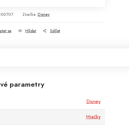
000707
Značka:
Disney
ptat se
Hlídat
Sdílet
vé parametry
Disney
Hračky