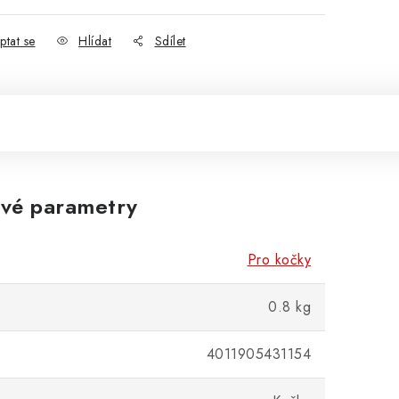
ptat se
Hlídat
Sdílet
vé parametry
Pro kočky
0.8 kg
4011905431154