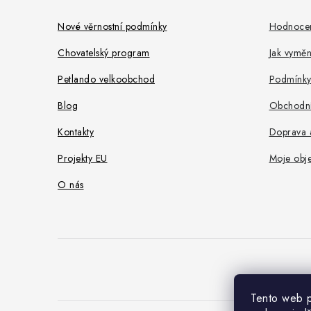
p
a
Nové věrnostní podmínky
Hodnoce
t
Chovatelský program
Jak vyměni
í
Petlando velkoobchod
Podmínky
Blog
Obchodní
Kontakty
Doprava a
Projekty EU
Moje obj
O nás
Tento web p