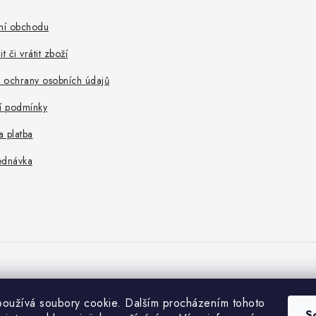
ní obchodu
t či vrátit zboží
 ochrany osobních údajů
 podmínky
 platba
ednávka
oužívá soubory cookie. Dalším procházením tohoto
S