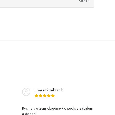
Kočka
Ověřený zákazník
Rychle vyrizeni objednavky, peclive zabaleni
a dodani.