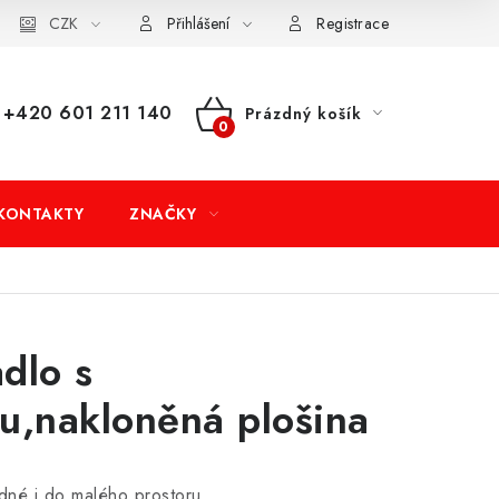
dní podmínky
CZK
Doprava a platba
Moje objednávka
Přihlášení
Registrace
+420 601 211 140
Prázdný košík
NÁKUPNÍ
KOŠÍK
KONTAKTY
ZNAČKY
dlo s
u,nakloněná plošina
dné i do malého prostoru