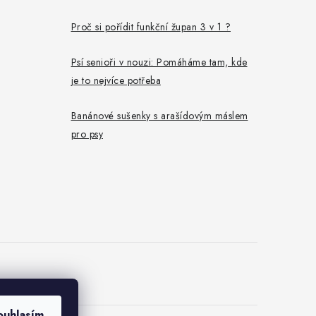
Proč si pořídit funkční župan 3 v 1 ?
Psí senioři v nouzi: Pomáháme tam, kde
je to nejvíce potřeba
Banánové sušenky s arašídovým máslem
pro psy
ouhlasím