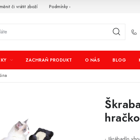
měnit či vrátit zboží
Podmínky ochrany osobních údajů
Obcho
ČKY
ZACHRAŇ PRODUKT
O NÁS
BLOG
šina
Škraba
hračko
- škrábadlo vho