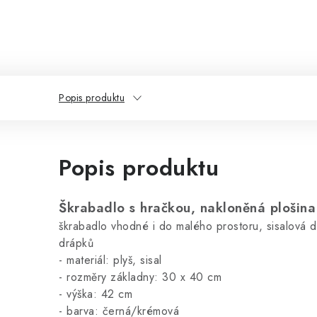
Popis produktu
Popis produktu
Škrabadlo s hračkou, nakloněná plošina
škrabadlo vhodné i do malého prostoru, sisalová d
drápků
-
materiál: plyš, sisal
- rozměry základny: 30 x 40 cm
- výška: 42 cm
- barva: černá/krémová