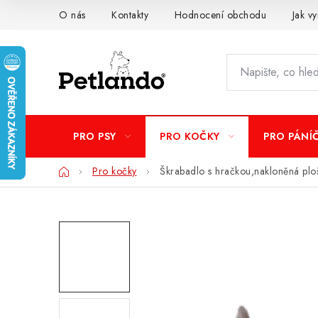
Přejít
O nás
Kontakty
Hodnocení obchodu
Jak vy
na
obsah
PRO PSY
PRO KOČKY
PRO PÁNÍ
Domů
Pro kočky
Škrabadlo s hračkou,nakloněná plo