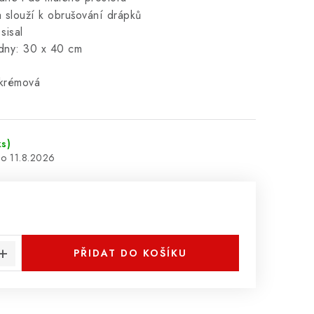
a slouží k obrušování drápků
 sisal
adny: 30 x 40 cm
/krémová
ks)
11.8.2026
:
PŘIDAT DO KOŠÍKU