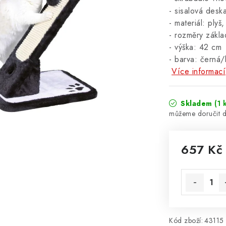
-
sisalová desk
- materiál: plyš,
- rozměry zákl
- výška: 42 cm
- barva: černá
Více informací
Skladem
(1 
657 Kč
Měrná cena
Kód zboží:
43115