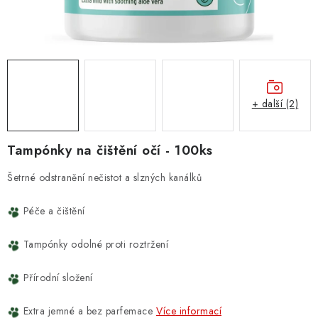
ZNAČKY
PŘIHLÁSIT SE
REGISTROVAT
+ další (2)
O nás
Kontakty
Hodnocení obchodu
Tampónky na čištění očí - 100ks
Jak vyměnit či vrátit zboží
Podmínky ochrany osobních údajů
Šetrné odstranění nečistot a slzných kanálků
Obchodní podmínky
Doprava a platba
Moje objednávka
Péče a čištění
Tampónky
odolné proti roztržení
Přírodní
složení
Extra jemné a bez parfemace
Více informací