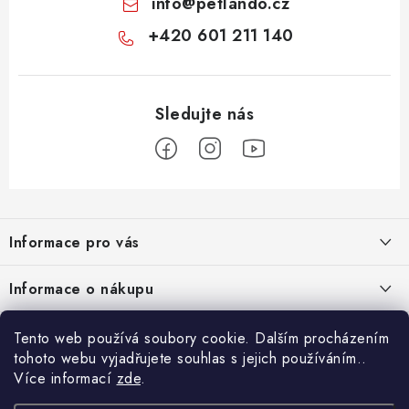
info
@
petlando.cz
+420 601 211 140
Z
á
Informace pro vás
p
a
Nové věrnostní podmínky
Informace o nákupu
t
Chovatelský program
í
Facebook
Hodnocení obchodu
Tento web používá soubory cookie. Dalším procházením
Petlando velkoobchod
tohoto webu vyjadřujete souhlas s jejich používáním..
Jak vyměnit či vrátit zboží
Více informací
zde
.
Blog
Blog
Podmínky ochrany osobních údajů