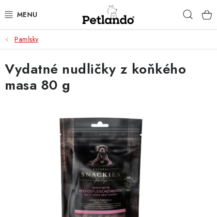
Přejít
Hleda
na
obsah
Pamlsky
PRO PSY
Vydatné nudličky z koňkého
PRO KOČKY
masa 80 g
PRO PÁNÍČKY
ZACHRAŇ PRODUKT
O NÁS
BLOG
KONTAKTY