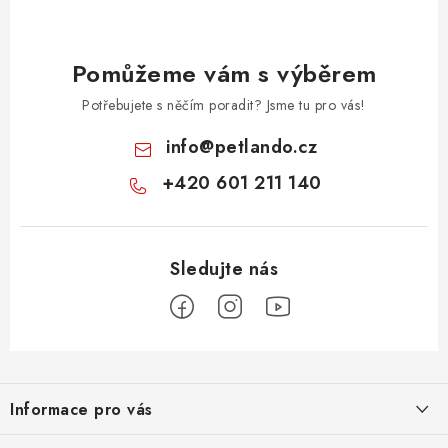
Pomůžeme vám s výběrem
Potřebujete s něčím poradit? Jsme tu pro vás!
info
@
petlando.cz
+420 601 211 140
Z
á
Informace pro vás
p
a
Nové věrnostní podmínky