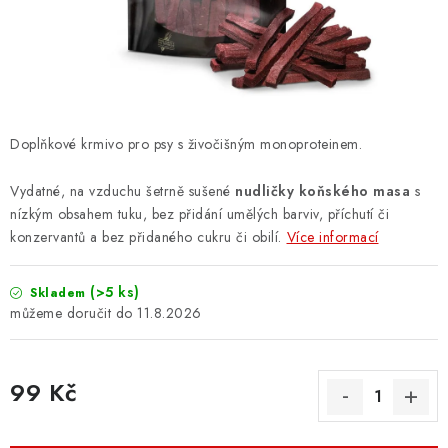
ZNAČKY
PŘIHLÁSIT SE
REGISTROVAT
Doplňkové krmivo pro psy s živočišným monoproteinem.
Vydatné, na vzduchu šetrně sušené
nudličky koňského masa
s
O nás
Kontakty
Hodnocení obchodu
nízkým obsahem tuku, bez přidání umělých barviv, příchutí či
Jak vyměnit či vrátit zboží
Podmínky ochrany osobních údajů
konzervantů a bez přidaného cukru či obilí.
Více informací
Obchodní podmínky
Doprava a platba
Moje objednávka
(>5 ks)
Skladem
11.8.2026
99 Kč
Měrná cena: