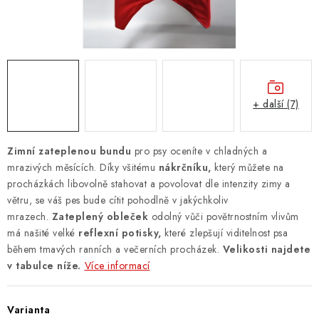
ZNAČKY
PŘIHLÁSIT SE
REGISTROVAT
+ další (7)
O nás
Kontakty
Hodnocení obchodu
Zimní zateplenou bundu
pro psy oceníte v chladných a
Jak vyměnit či vrátit zboží
Podmínky ochrany osobních údajů
mrazivých měsících. Díky všitému
nákrčníku,
který můžete na
procházkách libovolně stahovat a povolovat dle intenzity zimy a
Obchodní podmínky
Doprava a platba
Moje objednávka
větru, se váš pes bude cítit pohodlně v jakýchkoliv
mrazech.
Zateplený obleček
odolný vůči povětrnostním vlivům
má našité velké
reflexní potisky,
které zlepšují viditelnost psa
během tmavých ranních a večerních procházek.
Velikosti najdete
v tabulce níže.
Více informací
Varianta