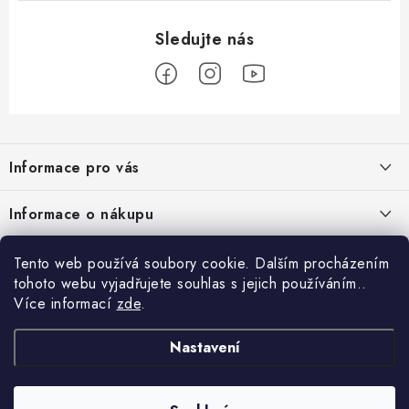
Z
á
Informace pro vás
p
a
Nové věrnostní podmínky
Informace o nákupu
t
Chovatelský program
í
Facebook
Hodnocení obchodu
Tento web používá soubory cookie. Dalším procházením
Petlando velkoobchod
tohoto webu vyjadřujete souhlas s jejich používáním..
Jak vyměnit či vrátit zboží
Více informací
zde
.
Blog
Blog
Podmínky ochrany osobních údajů
Kontakty
Proč si pořídit funkční župan 3 v 1 ?
Nastavení
Obchodní podmínky
Projekty EU
Psí senioři v nouzi: Pomáháme tam, kde je to nejvíce potřeba
Doprava a platba