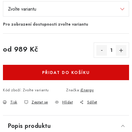
od
989 Kč
Měrná cena:
PŘIDAT DO KOŠÍKU
Kód zboží:
Zvolte variantu
Značka:
iEnergy
Tisk
Zeptat se
Hlídat
Sdílet
Popis produktu