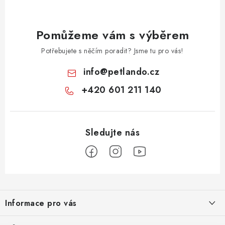
Pomůžeme vám s výběrem
Potřebujete s něčím poradit? Jsme tu pro vás!
info
@
petlando.cz
+420 601 211 140
Z
á
Informace pro vás
p
a
Nové věrnostní podmínky