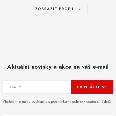
ZNAČKY
ZOBRAZIT PROFIL
PŘIHLÁSIT SE
REGISTROVAT
O nás
Kontakty
Hodnocení obchodu
Jak vyměnit či vrátit zboží
Podmínky ochrany osobních údajů
Aktuální novinky a akce na váš e-mail
Obchodní podmínky
Doprava a platba
Moje objednávka
E-mail
PŘIHLÁSIT SE
Vložením e-mailu souhlasíte s
podmínkami ochrany osobních údajů