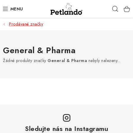
Přejít
Hleda
na
obsah
Prodávané značky
PRO PSY
PRO KOČKY
General & Pharma
PRO PÁNÍČKY
Žádné produkty značky
General & Pharma
nebyly nalezeny...
ZACHRAŇ PRODUKT
O NÁS
BLOG
KONTAKTY
Sledujte nás na Instagramu