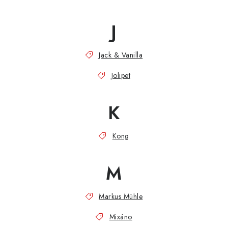
J
Jack & Vanilla
Jolipet
K
Kong
M
Markus Mühle
Mixáno