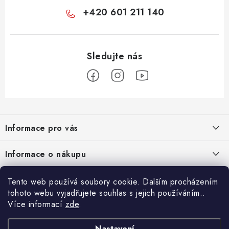
+420 601 211 140
Z
á
Informace pro vás
p
a
Nové věrnostní podmínky
Informace o nákupu
t
Chovatelský program
í
Facebook
Hodnocení obchodu
Tento web používá soubory cookie. Dalším procházením
Petlando velkoobchod
tohoto webu vyjadřujete souhlas s jejich používáním..
Jak vyměnit či vrátit zboží
Více informací
zde
.
Blog
Blog
Podmínky ochrany osobních údajů
Kontakty
Proč si pořídit funkční župan 3 v 1 ?
Nastavení