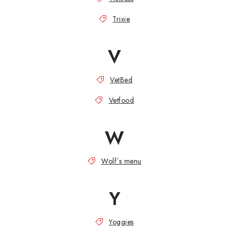
Trixie
V
VetBed
Vetfood
W
Wolf´s menu
Y
Yoggies