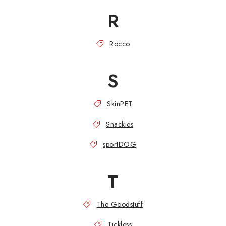
R
Rocco
S
SkinPET
Snackies
sportDOG
T
The Goodstuff
Tickless