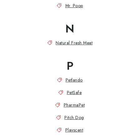
Mr. Poop
N
Natural Fresh Meat
P
Petlando
PetSafe
PharmaPet
Pitch Dog
Playscent