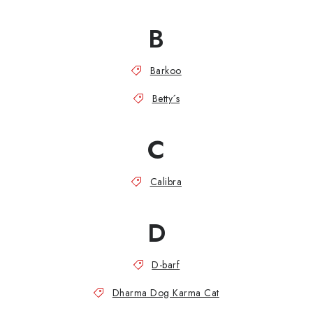
ZNAČKY
B
PŘIHLÁSIT SE
Barkoo
REGISTROVAT
Betty´s
O nás
Kontakty
Hodnocení obchodu
C
Jak vyměnit či vrátit zboží
Podmínky ochrany osobních údajů
Obchodní podmínky
Doprava a platba
Calibra
Moje objednávka
D
D-barf
Dharma Dog Karma Cat