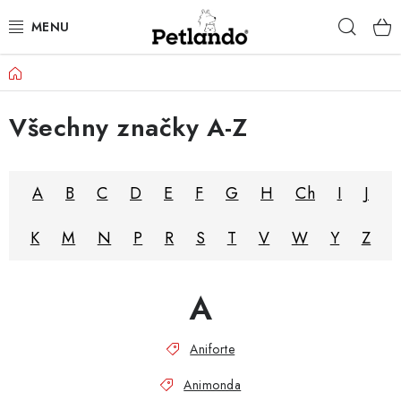
Přejít
Hleda
na
obsah
Domů
PRO PSY
Všechny značky A-Z
PRO KOČKY
PRO PÁNÍČKY
A
B
C
D
E
F
G
H
Ch
I
J
ZACHRAŇ PRODUKT
K
M
N
P
R
S
T
V
W
Y
Z
O NÁS
A
BLOG
Aniforte
KONTAKTY
Animonda