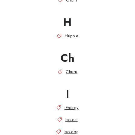
Giom
H
Hupple
Ch
Churu
I
iEnergy
Iso-cat
Iso-dog