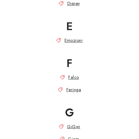
Disney
E
Emozioni
F
Falco
Feringa
G
GiGwi