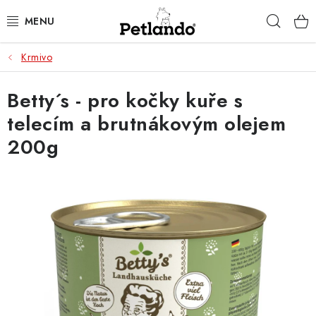
Přejít
Hleda
na
obsah
Krmivo
PRO PSY
Betty´s - pro kočky kuře s
PRO KOČKY
telecím a brutnákovým olejem
PRO PÁNÍČKY
200g
ZACHRAŇ PRODUKT
O NÁS
BLOG
KONTAKTY