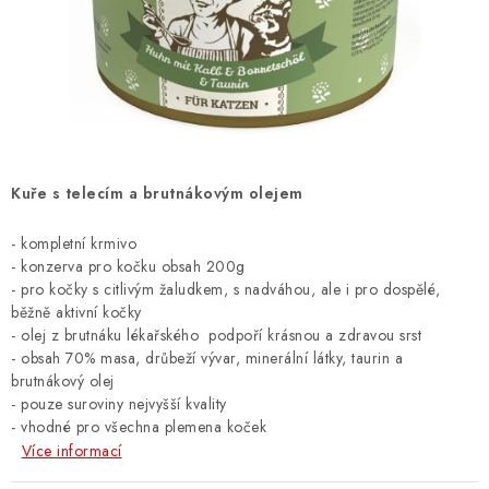
ZNAČKY
PŘIHLÁSIT SE
REGISTROVAT
Kuře s telecím a brutnákovým olejem
O nás
Kontakty
Hodnocení obchodu
- kompletní krmivo
Jak vyměnit či vrátit zboží
Podmínky ochrany osobních údajů
- konzerva pro kočku obsah 200g
Obchodní podmínky
Doprava a platba
Moje objednávka
-
pro kočky s citlivým žaludkem, s nadváhou, ale i pro dospělé,
běžně aktivní kočky
- olej z brutnáku lékařského podpoří krásnou a zdravou srst
- obsah 70% masa, drůbeží vývar, minerální látky, taurin a
brutnákový olej
- pouze suroviny nejvyšší kvality
-
vhodné pro všechna plemena koček
Více informací