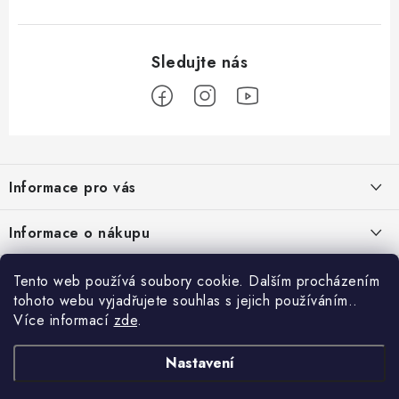
Z
á
Informace pro vás
p
a
Nové věrnostní podmínky
Informace o nákupu
t
Chovatelský program
í
Facebook
Hodnocení obchodu
Tento web používá soubory cookie. Dalším procházením
Petlando velkoobchod
tohoto webu vyjadřujete souhlas s jejich používáním..
Jak vyměnit či vrátit zboží
Více informací
zde
.
Blog
Blog
Podmínky ochrany osobních údajů
Kontakty
Proč si pořídit funkční župan 3 v 1 ?
Nastavení
Obchodní podmínky
Projekty EU