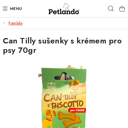
Přejít
Hleda
na
obsah
Pamlsky
PRO PSY
Can Tilly sušenky s krémem pro
PRO KOČKY
psy 70gr
PRO PÁNÍČKY
ZACHRAŇ PRODUKT
O NÁS
BLOG
KONTAKTY