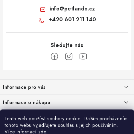
info
@
petlando.cz
+420 601 211 140
Z
á
Informace pro vás
p
a
Nové věrnostní podmínky
Informace o nákupu
t
Chovatelský program
í
Facebook
Hodnocení obchodu
Tento web používá soubory cookie. Dalším procházením
Petlando velkoobchod
tohoto webu vyjadřujete souhlas s jejich používáním..
Jak vyměnit či vrátit zboží
Více informací
zde
.
Blog
Petlando
Blog