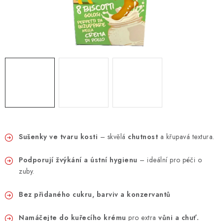
ZNAČKY
PŘIHLÁSIT SE
REGISTROVAT
O nás
Kontakty
Hodnocení obchodu
Jak vyměnit či vrátit zboží
Podmínky ochrany osobních údajů
Obchodní podmínky
Doprava a platba
Moje objednávka
Sušenky ve tvaru kosti
– skvělá
chutnost
a křupavá textura.
Podporují žvýkání a ústní hygienu
– ideální pro péči o
zuby.
Bez přidaného cukru, barviv a konzervantů
Namáčejte do kuřecího krému
pro extra
vůni a chuť.