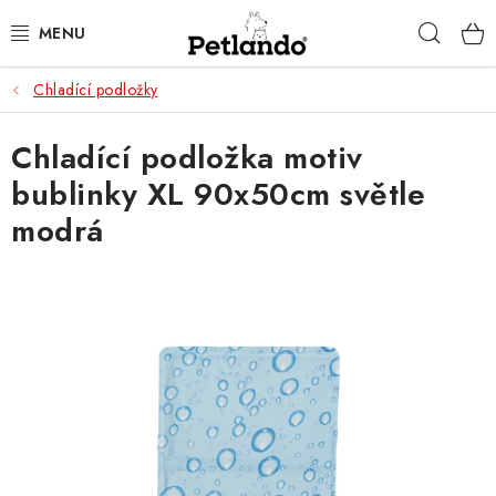
Přejít
Hleda
na
obsah
Chladící podložky
PRO PSY
Chladící podložka motiv
PRO KOČKY
bublinky XL 90x50cm světle
PRO PÁNÍČKY
modrá
ZACHRAŇ PRODUKT
O NÁS
BLOG
KONTAKTY