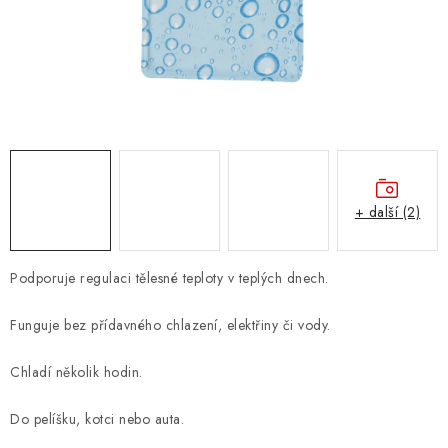
ZNAČKY
PŘIHLÁSIT SE
REGISTROVAT
O nás
Kontakty
Hodnocení obchodu
+ další (2)
Jak vyměnit či vrátit zboží
Podmínky ochrany osobních údajů
Obchodní podmínky
Doprava a platba
Moje objednávka
Podporuje regulaci tělesné teploty v teplých dnech.
Funguje bez přídavného chlazení, elektřiny či vody.
Chladí několik hodin.
Do pelíšku, kotci nebo auta.