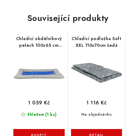
Související produkty
Chladící obdélníkový
Chladící podložka Soft
pelech 100x65 cm
XXL 110x70cm šedá
šedo/modrý
1 059 Kč
1 116 Kč
(1 ks)
Skladem
Na objednávku