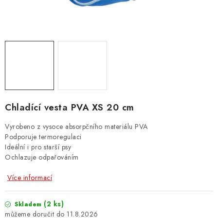
ZNAČKY
PŘIHLÁSIT SE
REGISTROVAT
O nás
Kontakty
Hodnocení obchodu
Chladící vesta PVA XS 20 cm
Jak vyměnit či vrátit zboží
Podmínky ochrany osobních údajů
Vyrobeno z vysoce absorpčního materiálu PVA
Obchodní podmínky
Doprava a platba
Moje objednávka
Podporuje termoregulaci
Ideální i pro starší psy
Ochlazuje odpařováním
Více informací
(2 ks)
Skladem
11.8.2026