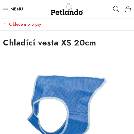
Přejít
Hleda
na
obsah
Oblečení pro psy
PRO PSY
Chladící vesta XS 20cm
PRO KOČKY
PRO PÁNÍČKY
ZACHRAŇ PRODUKT
O NÁS
BLOG
KONTAKTY