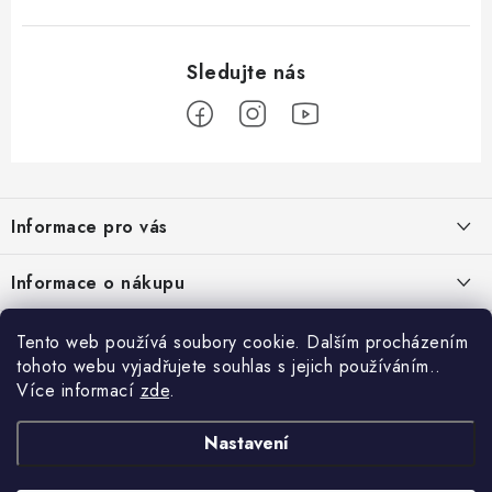
Z
á
Informace pro vás
p
a
Nové věrnostní podmínky
Informace o nákupu
t
Chovatelský program
í
Facebook
Hodnocení obchodu
Tento web používá soubory cookie. Dalším procházením
Petlando velkoobchod
tohoto webu vyjadřujete souhlas s jejich používáním..
Jak vyměnit či vrátit zboží
Více informací
zde
.
Blog
Blog
Podmínky ochrany osobních údajů
Kontakty
Proč si pořídit funkční župan 3 v 1 ?
Nastavení
Obchodní podmínky
Projekty EU
Psí senioři v nouzi: Pomáháme tam, kde je to nejvíce potřeba