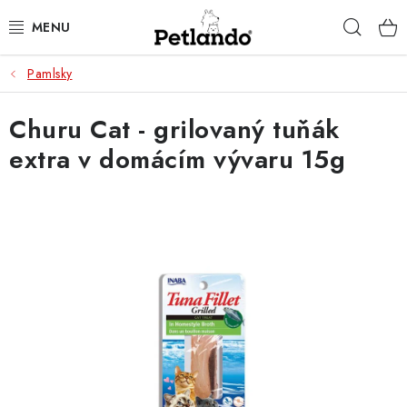
Přejít
Hleda
na
obsah
Pamlsky
PRO PSY
Churu Cat - grilovaný tuňák
PRO KOČKY
extra v domácím vývaru 15g
PRO PÁNÍČKY
ZACHRAŇ PRODUKT
O NÁS
BLOG
KONTAKTY