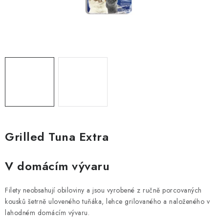
ZNAČKY
PŘIHLÁSIT SE
REGISTROVAT
O nás
Kontakty
Hodnocení obchodu
Jak vyměnit či vrátit zboží
Podmínky ochrany osobních údajů
Obchodní podmínky
Doprava a platba
Moje objednávka
Grilled Tuna Extra
V domácím vývaru
Filety neobsahují obiloviny a jsou vyrobené z ručně porcovaných
kousků šetrně uloveného tuňáka, lehce grilovaného a naloženého v
lahodném domácím vývaru.